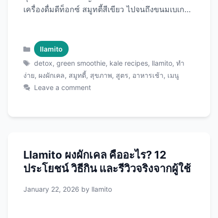
เครื่องดื่มดีท็อกซ์ สมูทตี้สีเขียว ไปจนถึงขนมเบเกอรี่
มีครบทุกมื้อทุกวัน ด้วย Llamito ผงผักเคล ที่จะ
ทำให้การกินผักเป็นเรื่องง่ายและสนุกขึ้น! ทำไมต้อง
ใช้ Llamito ผงผักเคล? ข้อดีที่ชัดเจน 1. สะดวกสุดๆ
Categories
llamito
2. ไม่ขม ไม่มีกลิ่นแรง 3. เก็บได้นาน 4. คุณค่าเข้ม
Tags
detox
,
green smoothie
,
kale recipes
,
llamito
,
ทำ
ข้น เครื่องดื่มดีท็อกซ์ (5 สูตร) 1. Green Detox
ง่าย
,
ผงผักเคล
,
สมูทตี้
,
สุขภาพ
,
สูตร
,
อาหารเช้า
,
เมนู
Water (เวลา: 2 นาที) ส่วนผสม: วิธีทำ: ประโยชน์:
Leave a comment
2. Cucumber Mint Kale Juice (เวลา: 3 นาที)
ส่วนผสม: วิธีทำ: ประโยชน์: 3. …
Read more
Llamito ผงผักเคล คืออะไร? 12
ประโยชน์ วิธีกิน และรีวิวจริงจากผู้ใช้
January 22, 2026
by
llamito