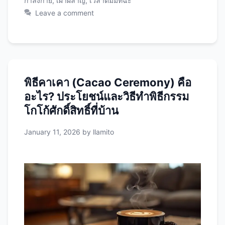
กำลังกาย
,
เผาผลาญ
,
เวลาดื่มมัทฉะ
ฉะมีคาเฟอีนประมาณ 35-40 มก. ต่อแก้ว ซึ่งถูก
Leave a comment
ปล่อยออกมาอย่างช้าๆ และสม่ำเสมอเป็นเวลา 4-6
ชั่วโมง การดื่มในเวลาที่ผิดอาจส่งผลต่อการนอน
หลับ 2. L-theanine กรดอะมิโนที่ช่วยเพิ่มสมาธิ
และผ่อนคลาย ทำงานได้ดีที่สุดเมื่อร่างกายพร้อม
ทำงานหรือเรียนรู้ 3. EGCG และสารต้านอนุมูล
พิธีคาเคา (Cacao Ceremony) คือ
อิสระ สารเหล่านี้ช่วยเผาผลาญไขมันได้ดีที่สุดเมื่อ
อะไร? ประโยชน์และวิธีทำพิธีกรรม
ดื่มในช่วงเวลาที่เหมาะสม โดยเฉพาะก่อนออก
กำลังกายหรือก่อนอาหาร 4. Chlorophyll ช่วยดีท็
โกโก้ศักดิ์สิทธิ์ที่บ้าน
อกซ์ร่างกาย ทำงานได้ดีเมื่อดื่มตอนท้องว่าง เวลาที่
January 11, 2026
by
llamito
ดีที่สุดในการดื่มมัทฉะตามเป้าหมาย
เช้า
(06:00-10:00 น.): เวลาที่ดีที่สุดสำหรับคนส่วนใหญ่
เวลาทองสำหรับดื่มมัทฉะคือตอนเช้า โดยเฉพาะ
30-60 นาทีหลังตื่นนอน ประโยชน์: วิธีดื่ม: เหมาะ
สำหรับ: เคล็ดลับ: ถ้าคุณเป็นคนท้องไวต่อคาเฟอีน
ควรกินอาหารเช้าเบาๆ ก่อนดื่ม เช่น กล้วย ข้าวโอ๊ต
…
Read more