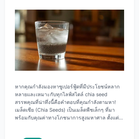
หากคุณกำลังมองหาซูเปอร์ฟู้ดที่มีประโยชน์หลาก
หลายและเหมาะกับทุกไลฟ์สไตล์ chia seed
สรรพคุณที่น่าทึ่งนี้คือคำตอบที่คุณกำลังตามหา!
เมล็ดเชีย (Chia Seeds) เป็นเมล็ดพืชเล็กๆ ที่มา
พร้อมกับคุณค่าทางโภชนาการสูงมหาศาล ตั้งแต่
การช่วยลดน้ำหนัก บำรุงหัวใจ ควบคุมระดับน้ำตาล
ในเลือด ไปจนถึงการบำรุงผิวพรรณและสมอง