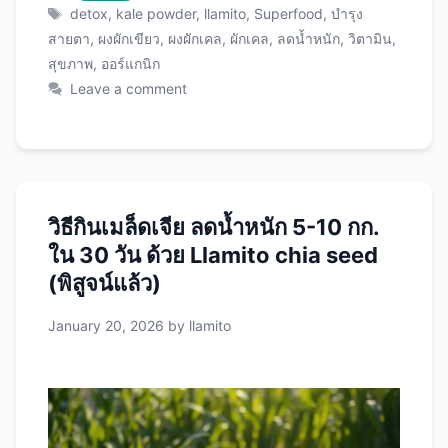
ผักเคล ที่จะเปลี่ยนชีวิตคุณให้สุขภาพดีขึ้นได้ในทุก
Tags
detox
,
kale powder
,
llamito
,
Superfood
,
บำรุง
วัน! Llamito ผงผักเคล คืออะไร? ผักเคล (Kale) คือ
สายตา
,
ผงผักเขียว
,
ผงผักเคล
,
ผักเคล
,
ลดน้ำหนัก
,
วิตามิน
,
ซูเปอร์ฟู้ดอันดับต้นของโลก ผักเคลเป็นผักใบเขียวใน
สุขภาพ
,
ออร์แกนิก
ตระกูล cruciferous เช่นเดียวกับบรอกโคลี กะหล่ำ
Leave a comment
ปลี ที่มีชื่อเสียงในฐานะ “Queen of Greens” หรือ
ราชินีแห่งผักเขียว ทำไมผักเคลถึงพิเศษ? Llamito
ผงผักเคล ต่างจากผงผักทั่วไปอย่างไร? Llamito ผง
ผักเคลเป็นผงผักเคลออร์แกนิกคุณภาพพรีเมียมที่
ผ่านกระบวนการอบแห้งด้วยอุณหภูมิต่ำ (Freeze-
วิธีกินเมล็ดเจีย ลดน้ำหนัก 5-10 กก.
Dried) เพื่อเก็บรักษาสารอาหารได้มากที่สุด จุดเด่น
ใน 30 วัน ด้วย Llamito chia seed
ของ Llamito: 1. ออร์แกนิก 100% 2. กระบวนการ
Freeze-Dried 3. ไม่มีสารเติมแต่ง 4. ปริมาณสูงข้น
(พิสูจน์แล้ว)
คุณค่าทางโภชนาการของผงผักเคล สารอาหารใน
January 20, 2026
by
llamito
Llamito ผงผักเคล 5 กรัม (1 ช้อนชา) …
Read
more