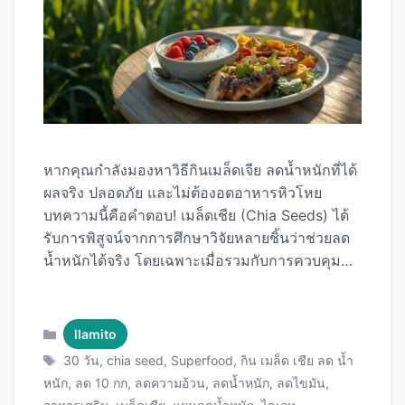
หากคุณกำลังมองหาวิธีกินเมล็ดเจีย ลดน้ำหนักที่ได้
ผลจริง ปลอดภัย และไม่ต้องอดอาหารหิวโหย
บทความนี้คือคำตอบ! เมล็ดเชีย (Chia Seeds) ได้
รับการพิสูจน์จากการศึกษาวิจัยหลายชิ้นว่าช่วยลด
น้ำหนักได้จริง โดยเฉพาะเมื่อรวมกับการควบคุม
อาหารและออกกำลังกายอย่างเหมาะสม ใน
บทความนี้เราจะมาดูแผนการลดน้ำหนัก 5-10
กิโลกรัมภายใน 30 วันอย่างละเอียด พร้อมตาราง
Categories
llamito
เมนู วิธีกินที่ถูกต้อง เวลาที่เหมาะสม และเคล็ดลับที่
Tags
30 วัน
,
chia seed
,
Superfood
,
กิน เมล็ด เชีย ลด น้ำ
จะทำให้คุณประสบความสำเร็จด้วย เมล็ดเชีย
หนัก
,
ลด 10 กก
,
ลดความอ้วน
,
ลดน้ำหนัก
,
ลดไขมัน
,
คุณภาพพรีเมียม ที่จะช่วยเปลี่ยนชีวิตคุณได้ในเวลา