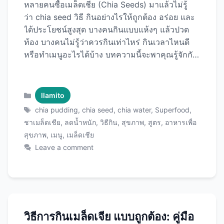
หลายคนซื้อเมล็ดเชีย (Chia Seeds) มาแล้วไม่รู้
ว่า chia seed วิธี กินอย่างไรให้ถูกต้อง อร่อย และ
ได้ประโยชน์สูงสุด บางคนกินแบบแห้งๆ แล้วปวด
ท้อง บางคนไม่รู้ว่าควรกินเท่าไหร่ กินเวลาไหนดี
หรือทำเมนูอะไรได้บ้าง บทความนี้จะพาคุณรู้จักกับ
วิธีการกินเมล็ดเชียทั้ง 12 แบบ ตั้งแต่พื้นฐานสำหรับ
มือใหม่ไปจนถึงสูตรเมนูสร้างสรรค์ที่อร่อยและดีต่อ
สุขภาพ พร้อมเคล็ดลับการใช้ Chia Seeds
Categories
llamito
คุณภาพพรีเมียม ให้คุ้มค่าและได้ประโยชน์เต็มที่ทุก
Tags
chia pudding
,
chia seed
,
chia water
,
Superfood
,
เม็ด! สิ่งที่ต้องรู้ก่อนเริ่มกินเมล็ดเชีย ปริมาณที่
ชาเมล็ดเชีย
,
ลดน้ำหนัก
,
วิธีกิน
,
สุขภาพ
,
สูตร
,
อาหารเพื่อ
เหมาะสมคือเท่าไหร่? ก่อนอื่นต้องรู้ว่าควรกินเท่า
สุขภาพ
,
เมนู
,
เมล็ดเชีย
ไหร่เพื่อความปลอดภัยและประโยชน์สูงสุด: กลุ่มคน
Leave a comment
ปริมาณแนะนำ/วัน เทียบเท่า ผู้ใหญ่ทั่วไป 15-30
กรัม 1-2 ช้อนโต๊ะ มือใหม่ 5-10 กรัม 1/2-1 ช้อน
โต๊ะ เด็ก 6-12 ปี 5-10 กรัม 1/2-1 ช้อนโต๊ะ วัยรุ่น
10-20 กรัม 1-1.5 ช้อนโต๊ะ นักกีฬา 25-40 กรัม 2-
3 ช้อนโต๊ะ สูงสุด 50 …
Read more
วิธีการกินเมล็ดเจีย แบบถูกต้อง: คู่มือ