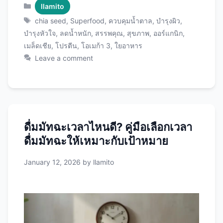
บทความนี้จะพาคุณไปรู้จักกับสรรพคุณของเมล็ด
Categories
llamito
เชียทั้ง 15 ประการที่ได้รับการพิสูจน์ทาง
Tags
chia seed
,
Superfood
,
ควบคุมน้ำตาล
,
บำรุงผิว
,
วิทยาศาสตร์ พร้อมวิธีการกินและเมนูง่ายๆ โดย
บำรุงหัวใจ
,
ลดน้ำหนัก
,
สรรพคุณ
,
สุขภาพ
,
ออร์แกนิก
,
ใช้ Chia Seeds คุณภาพพรีเมียม ที่จะช่วยให้คุณ
เมล็ดเชีย
,
โปรตีน
,
โอเมก้า 3
,
ใยอาหาร
ได้รับประโยชน์สูงสุด chia seed คืออะไร? ทำไมถึง
Leave a comment
ได้ชื่อว่า Superfood เมล็ดเชีย (Chia Seeds) มา
จากพืชชื่อ Salvia hispanica ซึ่งเป็นพืชในตระกูล
เดียวกับสะระแหน่ มีถิ่นกำเนิดในอเมริกากลาง
(เม็กซิโกและกัวเตมาลา) ชาวแอซเท็กและมายัน
โบราณใช้เมล็ดเชียเป็นอาหารหลักมานานกว่า
ดื่มมัทฉะเวลาไหนดี? คู่มือเลือกเวลา
5,000 ปี เพราะให้พลังงานสูงและทนทานต่อความ
ดื่มมัทฉะให้เหมาะกับเป้าหมาย
หิว คำว่า “Chia” ในภาษาของชาวมายันแปล
ว่า “ความแข็งแรง” ซึ่งสะท้อนถึงคุณค่าทาง
January 12, 2026
by
llamito
โภชนาการที่โดดเด่น คุณค่าทางโภชนาการของ
เมล็ดเชีย ใน เมล็ดเชีย 28 กรัม (ประมาณ 2 ช้อน
โต๊ะ) มีสารอาหารดังนี้: สารอาหาร ปริมาณ % ต่อ
วัน แคลอรี่ 138 แคล – โปรตีน 4.7 กรัม 9% ไขมัน
…
Read more