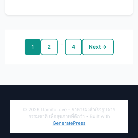
(Cacao Ceremony) คืออะไร? พิธีคาเคาเป็น
พิธีกรรมโบราณที่มีต้นกำเนิดจากอารยธรรมมายัน
และแอซเท็ก ในอเมริกากลาง เมื่อกว่า 5,000 ปีที่
แล้ว ชนเผ่าโบราณถือว่าโกโก้เป็น “อาหารของ
เทพเจ้า” (Food of the Gods) และใช้ในพิธีกรรม
ทางจิตวิญญาณ การรักษา และการเฉลิมฉลองที่
…
Page
Page
Page
สำคัญ ในปัจจุบัน พิธีคาเคาได้รับการฟื้นฟูและ
1
2
4
Next
→
ดัดแปลงให้เหมาะกับยุคสมัย โดยยังคงรักษาหลัก
การสำคัญ คือ การใช้โกโก้บริสุทธิ์เป็นสื่อกลางใน
การเปิดหัวใจ เชื่อมต่อกับตัวเอง และสร้างพื้นที่
ปลอดภัยสำหรับการรักษาจิตใจ องค์ประกอบหลัก
ของพิธีคาเคา ประวัติศาสตร์และความเชื่อโบราณ
เกี่ยวกับคาเคา ยุคมายันและแอซเท็ก สำหรับชาวมา
ยัน โกโก้มีความสำคัญทางจิตวิญญาณอย่างมาก:
ชาวแอซเท็กเชื่อว่าเทพเจ้า Quetzalcoatl (เทพแห่ง
© 2026 LlamitoLove - อาหารผงสำเร็จรูปจาก
ปัญญาและความรู้) เป็นผู้นำโกโก้มาให้มนุษย์ จึง
ธรรมชาติ เพื่อสุขภาพที่ดีกว่า
• Built with
GeneratePress
ถือว่าโกโก้เป็นของขวัญศักดิ์สิทธิ์ การฟื้นฟูในยุค
ปัจจุบัน ในช่วงทศวรรษ 2000 พิธีคาเคาได้รับการ