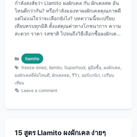
กำลังสงสัยว่า Llamito ผงผักเคล กับ ผักเคลสด อัน
ไหนดีกว่ากัน? หรือกำลังมองหาผงผักเคลคุณภาพดี
แต่ไม่แน่ใจว่าจะเลือกยังไง? บทความนี้จะเปรียบ
เทียบครบทุกมิติ ตั้งแต่คุณค่าทางโภชนาการ ความ
สะดวก ราคา รสชาติ ไปจนถึงวิธีเลือกซื้อผงผักเคล
ที่เหมาะกับคุณ พร้อมแนะนำ Llamito ผงผักเคล ที่
ได้รับการยอมรับว่าเป็นผงผักเคลคุณภาพพรีเมียม
อันดับต้นๆ! ผักเคล: ซูเปอร์ฟู้ดที่ทุกคนควรกิน ก่อน
Categories
llamito
เปรียบเทียบ มาทำความรู้จักกับผักเคล (Kale) กัน
Tags
freeze-dried
,
llamito
,
Superfood
,
คู่มือซื้อ
,
ผงผักเคล
,
ก่อน ทำไมผักเคลถึงพิเศษ? ผักเคลได้รับการยกย่อง
ผงผักเคลยี่ห้อไหนดี
,
ผักเคลสด
,
รีวิว
,
ออร์แกนิก
,
เปรียบ
เป็น “Queen of Greens” หรือราชินีแห่งผักเขียว
เทียบ
เพราะ: 1. คุณค่าทางโภชนาการสูงที่สุด 2. แคลอรี่
Leave a comment
ต่ำมาก 3. ประโยชน์ครบวงจร เปรียบเทียบ:
Llamito ผงผักเคล vs ผักเคลสด 1. คุณค่าทาง
โภชนาการ ผักเคลสด 100 กรัม: สารอาหาร
ปริมาณ แคลอรี่ 33 แคล โปรตีน 2.9 กรัม ใย
อาหาร 2 กรัม วิตามิน A 5,000 …
Read more
15 สูตร Llamito ผงผักเคล ง่ายๆ