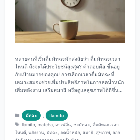
หลายคนที่เริ่มดื่มมัทฉะมักสงสัยว่า ดื่มมัทฉะเวลา
ไหนดี ถึงจะได้ประโยชน์สูงสุด? คำตอบคือ ขึ้นอยู่
กับเป้าหมายของคุณ! การเลือกเวลาดื่มมัทฉะที่
เหมาะสมจะช่วยเพิ่มประสิทธิภาพในการลดน้ำหนัก
เพิ่มพลังงาน เสริมสมาธิ หรือดูแลสุขภาพได้ดีขึ้น
บทความนี้จะพาคุณไปทำความรู้จักกับเวลาที่เหมาะ
สมที่สุดในการดื่มมัทฉะสำหรับแต่ละวัตถุประสงค์
พร้อมเคล็ดลับการชง Llamito Matcha ให้ได้
Categories
มัทฉะ
,
llamito
ประโยชน์เต็มที่ตลอดวัน ทำไมเวลาถึงสำคัญกับกา
Tags
llamito
,
matcha
,
คาเฟอีน
,
ชงมัทฉะ
,
ดื่มมัทฉะเวลา
รดื่มมัทฉะ? มัทฉะมีสารสำคัญหลายชนิดที่ทำงาน
ไหนดี
,
พลังงาน
,
มัทฉะ
,
ลดน้ำหนัก
,
สมาธิ
,
สุขภาพ
,
ออก
ต่างกันตามเวลาของวัน: 1. คาเฟอีน (Caffeine) มัท