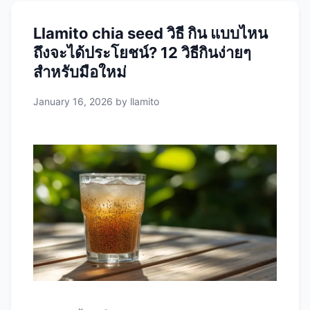
กินมากเกินไปทันที = ท้องอืด! ข้อ 3: ดื่มน้ำมากๆ
Llamito chia seed วิธี กิน แบบไหน
(สำคัญที่สุด!) กินเมล็ดเชีย 1 ช้อนโต๊ะ = ดื่มน้ำเพิ่ม
ถึงจะได้ประโยชน์? 12 วิธีกินง่ายๆ
…
Read more
สำหรับมือใหม่
January 16, 2026
by
llamito