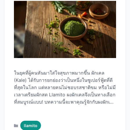
ในยุคที่ผู้คนหันมาใส่ใจสุขภาพมากขึ้น ผักเคล
(Kale) ได้รับการยกย่องว่าเป็นหนึ่งในซูเปอร์ฟู้ดที่ดี
ที่สุดในโลก แต่หลายคนไม่ชอบรสชาติขม หรือไม่มี
เวลาเตรียมผักสด Llamito ผงผักเคลจึงเป็นทางเลือก
ที่สมบูรณ์แบบ! บทความนี้จะพาคุณรู้จักกับผงผักเคล
คุณภาพพรีเมียมจาก Llamito อย่างละเอียด ตั้งแต่
ว่ามันคือ อะไร มีประโยชน์อย่างไร วิธีกินแบบไหน
อร่อย ไปจนถึงรีวิวจากผู้ใช้จริง พร้อม Llamito ผง
Categories
llamito