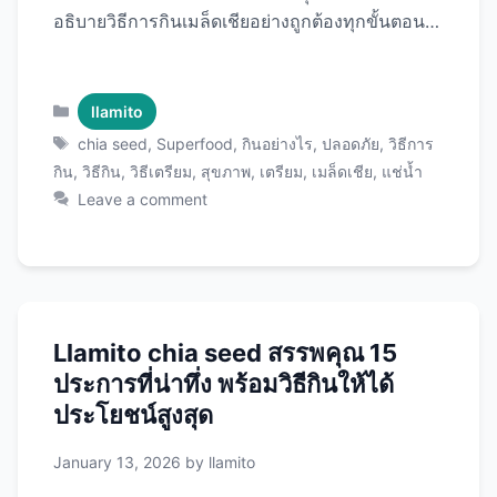
อธิบายวิธีการกินเมล็ดเชียอย่างถูกต้องทุกขั้นตอน
ตั้งแต่การเตรียม การแช่น้ำ อัตราส่วนที่เหมาะสม
เวลาที่ควรกิน ไปจนถึงข้อควรระวังสำคัญ พร้อม
เคล็ดลับการใช้ เมล็ดเชียคุณภาพพรีเมียม ให้ได้
Categories
llamito
ประโยชน์สูงสุดและปลอดภัย 100% รู้จักเมล็ดเชีย
Tags
chia seed
,
Superfood
,
กินอย่างไร
,
ปลอดภัย
,
วิธีการ
ก่อนเริ่มกิน เมล็ดเชียคืออะไร? เมล็ดเชีย (Chia
กิน
,
วิธีกิน
,
วิธีเตรียม
,
สุขภาพ
,
เตรียม
,
เมล็ดเชีย
,
แช่น้ำ
Seeds) มาจากพืชชื่อ Salvia hispanica ที่ปลูกใน
Leave a comment
อเมริกากลาง มีลักษณะเป็นเมล็ดเล็กๆ รูปไข่ ขนาด
ประมาณ 1-2 มิลลิเมตร ลักษณะ: ทำไมต้องรู้วิธีกิน
ที่ถูกต้อง? การกินผิดวิธีอาจทำให้: การกินถูกวิธีจะ
ได้: ขั้นตอนที่ 1: เตรียมเมล็ดเชียก่อนกิน วิธีที่ 1: แช่
น้ำ (แนะนำสำหรับมือใหม่) นี่คือวิธีที่ดีที่สุดและ
Llamito chia seed สรรพคุณ 15
ปลอดภัยที่สุด! อุปกรณ์: ขั้นตอนการแช่น้ำ: 1. ตวง
ประการที่น่าทึ่ง พร้อมวิธีกินให้ได้
เมล็ดเชีย 2. เติมน้ำ เลือกของเหลว: 3. คนให้เข้ากัน
4. พักให้พองตัว 5. คนอีกครั้งก่อนดื่ม เคล็ดลับการ
ประโยชน์สูงสุด
แช่น้ำ: วิธีที่ 2: ปั่นเป็นสมูทตี้ …
Read more
January 13, 2026
by
llamito