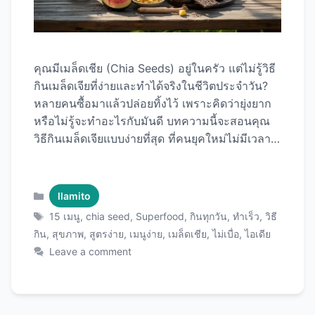
คุณมีเมล็ดเชีย (Chia Seeds) อยู่ในครัว แต่ไม่รู้วิธี
กินเมล็ดเจียที่ง่ายและทำได้จริงในชีวิตประจำวัน?
หลายคนซื้อมาแล้วปล่อยทิ้งไว้ เพราะคิดว่ายุ่งยาก
หรือไม่รู้จะทำอะไรกับมันดี บทความนี้จะสอนคุณ
วิธีกินเมล็ดเจียแบบง่ายที่สุด ที่คนยุคใหม่ไม่มีเวลาก็
ทำได้ พร้อม15 ไอเดียเมนูที่ใช้เวลาไม่ถึง 5 นาที กิน
ได้ทุกวันไม่เบื่อ ด้วย เมล็ดเชียคุณภาพพรีเมียม ที่จะ
เปลี่ยนชีวิตคุณให้สุขภาพดีขึ้นอย่างง่ายดาย! กฎ
Categories
llamito
เหล็ก 3 ข้อ ก่อนเริ่มกินเมล็ดเชีย ข้อ 1: แช่น้ำก่อน
Tags
15 เมนู
,
chia seed
,
Superfood
,
กินทุกวัน
,
ทำเร็ว
,
วิธี
กิน (ง่ายที่สุด ปลอดภัยที่สุด) ทำไมต้องแช่? วิธีแช่
กิน
,
สุขภาพ
,
สูตรง่าย
,
เมนูง่าย
,
เมล็ดเชีย
,
ไม่เบื่อ
,
ไอเดีย
แบบง่ายที่สุด: เคล็ดลับ: ใช้ขวดน้ำมีฝา เขย่าแทนคน
Leave a comment
= ง่ายกว่า! ข้อ 2: เริ่มจากน้อย แล้วค่อยเพิ่ม วัน
แรก: 1 ช้อนชา (5 กรัม) สัปดาห์ที่ 1: 1 ช้อนชา/
วัน สัปดาห์ที่ 2: 1 ช้อนโต๊ะ/วัน ปกติ: 1-2 ช้อนโต๊ะ/
วัน ทำไม? ร่างกายต้องปรับตัวกับใยอาหารสูง ถ้า