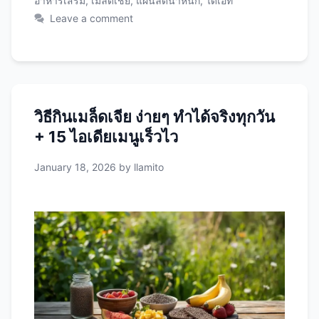
อาหารเสริม
,
เมล็ดเชีย
,
แผนลดน้ำหนัก
,
ไดเอท
เพียง 1 เดือน! ทำไมเมล็ดเชียถึงช่วยลดน้ำหนักได้?
Leave a comment
หลักวิทยาศาสตร์เบื้องหลังการลดน้ำหนักด้วยเมล็ด
เชีย เมล็ดเชียไม่ใช่ยาวิเศษที่กินแล้วน้ำหนักหายไป
ทันที แต่เป็น superfood ที่ทำงานร่วมกับร่างกาย
เพื่อส่งเสริมการลดน้ำหนักอย่างธรรมชาติและยั่งยืน
นี่คือเหตุผลทางวิทยาศาสตร์: 1. ใยอาหารสูงทำให้
วิธีกินเมล็ดเจีย ง่ายๆ ทำได้จริงทุกวัน
อิ่มนาน เมล็ดเชีย 2 ช้อนโต๊ะ (28 กรัม) มีใย
+ 15 ไอเดียเมนูเร็วไว
อาหาร ถึง 10 กรัม (40% ของน้ำหนัก) วิธีการ
ทำงาน: การศึกษา: การวิจัยใน Nutrition
January 18, 2026
by
llamito
Research (2009) พบว่าผู้ที่ดื่มน้ำเมล็ดเชียก่อน
อาหาร รู้สึกอิ่มเร็วขึ้น 24% และกินแคลอรี่ลดลง 2.
โปรตีนสูงช่วยเผาผลาญและรักษากล้ามเนื้อ เมล็ด
เชียมีโปรตีน 14-16% ซึ่งถือว่าสูงมากสำหรับเมล็ด
พืช ประโยชน์: การศึกษา: American Journal of
Clinical …
Read more