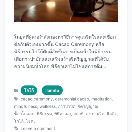
ในยุคที่ผู้คนกำลังมองหาวิธีการดูแลจิตใจและเชื่อม
ต่อกับตัวเองมากขึ้น Cacao Ceremony หรือ
พิธีกรรมโกโก้ศักดิ์สิทธิ์กลายเป็นหนึ่งในพิธีกรรม
เพื่อการบำบัดและเสริมสร้างจิตวิญญาณที่ได้รับ
ความนิยมทั่วโลก พิธีคาเคาไม่ใช่แค่การดื่ม
ช็อกโกแลตร้อนธรรมดา แต่เป็นการใช้โกโก้
บริสุทธิ์เกรดพิธีกรรม (Ceremonial Grade
Cacao) ในการเปิดหัวใจ เพิ่มสมาธิ ปลดปล่อย
Categories
โกโก้
,
llamito
อารมณ์ และสร้างความตระหนักรู้ในตัวเอง
Tags
cacao ceremony
,
ceremonial cacao
,
meditation
,
บทความนี้จะพาคุณไปทำความรู้จักกับพิธีคาเคา
mindfulness
,
wellness
,
การบำบัด
,
จิตวิญญาณ
,
ตั้งแต่ต้นกำเนิด ประโยชน์ วิธีการจัดพิธีที่บ้าน และ
ช็อกโกแลต
,
พิธีกรรม
,
พิธีคาเคา
,
สมาธิ
,
สุขภาพจิต
,
ฮีลลิ่ง
,
แนะนำ Ceremonial Cacao คุณภาพสูง ที่จะทำให้
โกโก้
,
โยคะ
ประสบการณ์ของคุณลึกซึ้งและมีพลัง พิธีคาเคา
Leave a comment