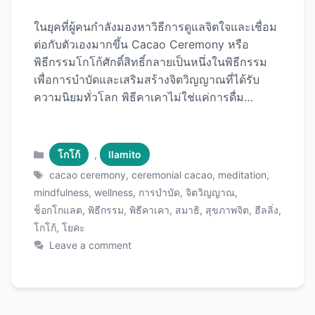
ในยุคที่ผู้คนกำลังมองหาวิธีการดูแลจิตใจและเชื่อม
ต่อกับตัวเองมากขึ้น Cacao Ceremony หรือ
พิธีกรรมโกโก้ศักดิ์สิทธิ์กลายเป็นหนึ่งในพิธีกรรม
เพื่อการบำบัดและเสริมสร้างจิตวิญญาณที่ได้รับ
ความนิยมทั่วโลก พิธีคาเคาไม่ใช่แค่การดื่ม
ช็อกโกแลตร้อนธรรมดา แต่เป็นการใช้โกโก้
บริสุทธิ์เกรดพิธีกรรม (Ceremonial Grade
Cacao) ในการเปิดหัวใจ เพิ่มสมาธิ ปลดปล่อย
Categories
โกโก้
,
llamito
อารมณ์ และสร้างความตระหนักรู้ในตัวเอง
Tags
cacao ceremony
,
ceremonial cacao
,
meditation
,
บทความนี้จะพาคุณไปทำความรู้จักกับพิธีคาเคา
mindfulness
,
wellness
,
การบำบัด
,
จิตวิญญาณ
,
ตั้งแต่ต้นกำเนิด ประโยชน์ วิธีการจัดพิธีที่บ้าน และ
ช็อกโกแลต
,
พิธีกรรม
,
พิธีคาเคา
,
สมาธิ
,
สุขภาพจิต
,
ฮีลลิ่ง
,
แนะนำ Ceremonial Cacao คุณภาพสูง ที่จะทำให้
โกโก้
,
โยคะ
ประสบการณ์ของคุณลึกซึ้งและมีพลัง พิธีคาเคา
Leave a comment
(Cacao Ceremony) คืออะไร? พิธีคาเคาเป็น
พิธีกรรมโบราณที่มีต้นกำเนิดจากอารยธรรมมายัน
และแอซเท็ก ในอเมริกากลาง เมื่อกว่า 5,000 ปีที่
แล้ว ชนเผ่าโบราณถือว่าโกโก้เป็น “อาหารของ