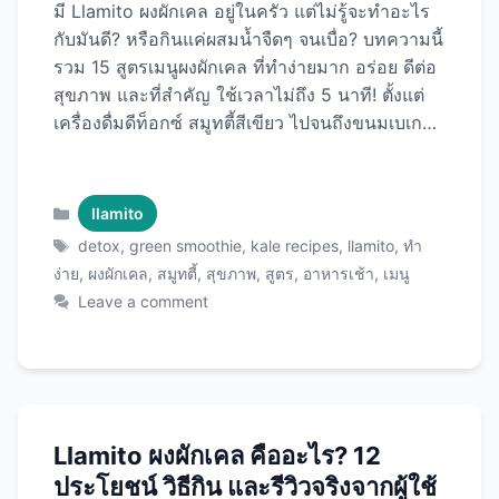
มี Llamito ผงผักเคล อยู่ในครัว แต่ไม่รู้จะทำอะไร
กับมันดี? หรือกินแค่ผสมน้ำจืดๆ จนเบื่อ? บทความนี้
รวม 15 สูตรเมนูผงผักเคล ที่ทำง่ายมาก อร่อย ดีต่อ
สุขภาพ และที่สำคัญ ใช้เวลาไม่ถึง 5 นาที! ตั้งแต่
เครื่องดื่มดีท็อกซ์ สมูทตี้สีเขียว ไปจนถึงขนมเบเกอรี่
มีครบทุกมื้อทุกวัน ด้วย Llamito ผงผักเคล ที่จะ
ทำให้การกินผักเป็นเรื่องง่ายและสนุกขึ้น! ทำไมต้อง
ใช้ Llamito ผงผักเคล? ข้อดีที่ชัดเจน 1. สะดวกสุดๆ
Categories
llamito
2. ไม่ขม ไม่มีกลิ่นแรง 3. เก็บได้นาน 4. คุณค่าเข้ม
Tags
detox
,
green smoothie
,
kale recipes
,
llamito
,
ทำ
ข้น เครื่องดื่มดีท็อกซ์ (5 สูตร) 1. Green Detox
ง่าย
,
ผงผักเคล
,
สมูทตี้
,
สุขภาพ
,
สูตร
,
อาหารเช้า
,
เมนู
Water (เวลา: 2 นาที) ส่วนผสม: วิธีทำ: ประโยชน์:
Leave a comment
2. Cucumber Mint Kale Juice (เวลา: 3 นาที)
ส่วนผสม: วิธีทำ: ประโยชน์: 3. …
Read more
Llamito ผงผักเคล คืออะไร? 12
ประโยชน์ วิธีกิน และรีวิวจริงจากผู้ใช้