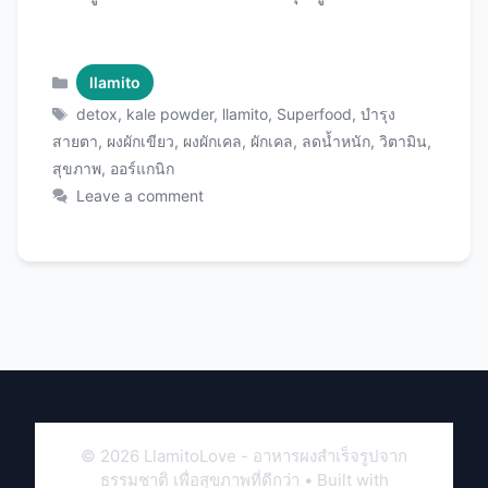
คุณภาพพรีเมียมจาก Llamito อย่างละเอียด ตั้งแต่
ว่ามันคือ อะไร มีประโยชน์อย่างไร วิธีกินแบบไหน
อร่อย ไปจนถึงรีวิวจากผู้ใช้จริง พร้อม Llamito ผง
Categories
llamito
ผักเคล ที่จะเปลี่ยนชีวิตคุณให้สุขภาพดีขึ้นได้ในทุก
Tags
detox
,
kale powder
,
llamito
,
Superfood
,
บำรุง
วัน! Llamito ผงผักเคล คืออะไร? ผักเคล (Kale) คือ
สายตา
,
ผงผักเขียว
,
ผงผักเคล
,
ผักเคล
,
ลดน้ำหนัก
,
วิตามิน
,
ซูเปอร์ฟู้ดอันดับต้นของโลก ผักเคลเป็นผักใบเขียวใน
สุขภาพ
,
ออร์แกนิก
ตระกูล cruciferous เช่นเดียวกับบรอกโคลี กะหล่ำ
Leave a comment
ปลี ที่มีชื่อเสียงในฐานะ “Queen of Greens” หรือ
ราชินีแห่งผักเขียว ทำไมผักเคลถึงพิเศษ? Llamito
ผงผักเคล ต่างจากผงผักทั่วไปอย่างไร? Llamito ผง
ผักเคลเป็นผงผักเคลออร์แกนิกคุณภาพพรีเมียมที่
ผ่านกระบวนการอบแห้งด้วยอุณหภูมิต่ำ (Freeze-
Dried) เพื่อเก็บรักษาสารอาหารได้มากที่สุด จุดเด่น
ของ Llamito: 1. ออร์แกนิก 100% 2. กระบวนการ
Freeze-Dried 3. ไม่มีสารเติมแต่ง 4. ปริมาณสูงข้น
คุณค่าทางโภชนาการของผงผักเคล สารอาหารใน
Llamito ผงผักเคล 5 กรัม (1 ช้อนชา) …
© 2026 LlamitoLove - อาหารผงสำเร็จรูปจาก
Read
ธรรมชาติ เพื่อสุขภาพที่ดีกว่า
• Built with
more