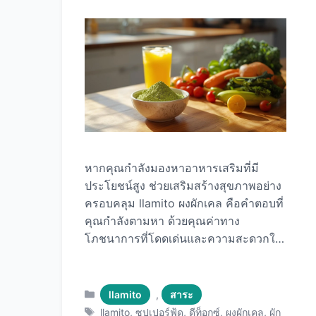
ว่า “ความแข็งแรง” ซึ่งสะท้อนถึงคุณค่า
ทางโภชนาการที่โดดเด่น คุณค่าทาง
โภชนาการของเมล็ดเชีย ใน เมล็ดเชีย 28
กรัม (ประมาณ 2 ช้อนโต๊ะ) มีสารอาหาร
ดังนี้: สารอาหาร ปริมาณ % ต่อวัน
แคลอรี่ 138 แคล – โปรตีน 4.7 กรัม 9%
ไขมัน …
Read more
หากคุณกำลังมองหาอาหารเสริมที่มี
ประโยชน์สูง ช่วยเสริมสร้างสุขภาพอย่าง
ครอบคลุม llamito ผงผักเคล คือคำตอบที่
คุณกำลังตามหา ด้วยคุณค่าทาง
โภชนาการที่โดดเด่นและความสะดวกใน
การรับประทาน llamito ผงผักเคล จึง
กลายเป็นซุปเปอร์ฟู้ดยอดนิยมในหมู่คนรัก
สุขภาพทั่วโลก ผักเคลที่ถูกแปรรูปเป็นผงนี้
Categories
llamito
,
สาระ
เก็บรักษาคุณค่าทางโภชนาการไว้ได้
Tags
llamito
,
ซุปเปอร์ฟู้ด
,
ดีท็อกซ์
,
ผงผักเคล
,
ผัก