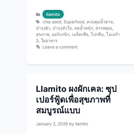
มหาศาล ตั้งแต่การช่วยลดน้ำหนัก บำรุง
หัวใจ ควบคุมระดับน้ำตาลในเลือด ไป
Categories
llamito
จนถึงการบำรุงผิวพรรณและสมอง
Tags
chia seed
,
Superfood
,
ควบคุมน้ำตาล
,
บทความนี้จะพาคุณไปรู้จักกับสรรพคุณ
บำรุงผิว
,
บำรุงหัวใจ
,
ลดน้ำหนัก
,
สรรพคุณ
,
สุขภาพ
,
ออร์แกนิก
,
เมล็ดเชีย
,
โปรตีน
,
โอเมก้า
ของเมล็ดเชียทั้ง 15 ประการที่ได้รับการ
3
,
ใยอาหาร
พิสูจน์ทางวิทยาศาสตร์ พร้อมวิธีการกิน
Leave a comment
และเมนูง่ายๆ โดยใช้ Chia Seeds
คุณภาพพรีเมียม ที่จะช่วยให้คุณได้รับ
ประโยชน์สูงสุด chia seed คืออะไร?
ทำไมถึงได้ชื่อว่า Superfood เมล็ดเชีย
(Chia Seeds) มาจากพืชชื่อ Salvia
Llamito ผงผักเคล: ซุป
hispanica ซึ่งเป็นพืชในตระกูลเดียวกับ
สะระแหน่ มีถิ่นกำเนิดในอเมริกากลาง
เปอร์ฟู้ดเพื่อสุขภาพที่
(เม็กซิโกและกัวเตมาลา) ชาวแอซเท็ก
สมบูรณ์แบบ
และมายันโบราณใช้เมล็ดเชียเป็นอาหาร
หลักมานานกว่า 5,000 ปี เพราะให้
January 2, 2026
by
llamito
พลังงานสูงและทนทานต่อความหิว คำ
ว่า “Chia” ในภาษาของชาวมายันแปล