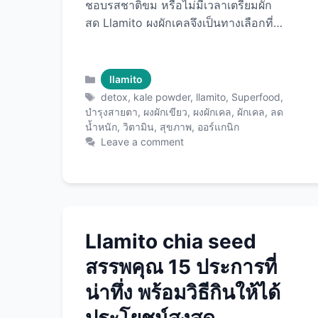
ชอบรสชาติขม หรือไม่มีเวลาเตรียมผัก
สด Llamito ผงผักเคลจึงเป็นทางเลือกที่
สมบูรณ์แบบ! บทความนี้จะพาคุณรู้จักกับ
ผงผักเคลคุณภาพพรีเมียมจาก Llamito
อย่างละเอียด ตั้งแต่ว่ามันคือ อะไร มี
Categories
llamito
ประโยชน์อย่างไร วิธีกินแบบไหนอร่อย
Tags
detox
,
kale powder
,
llamito
,
Superfood
,
ไปจนถึงรีวิวจากผู้ใช้จริง พร้อม Llamito
บำรุงสายตา
,
ผงผักเขียว
,
ผงผักเคล
,
ผักเคล
,
ลด
น้ำหนัก
,
วิตามิน
,
สุขภาพ
,
ออร์แกนิก
ผงผักเคล ที่จะเปลี่ยนชีวิตคุณให้สุขภาพดี
Leave a comment
ขึ้นได้ในทุกวัน! Llamito ผงผักเคล คือ
อะไร? ผักเคล (Kale) คือซูเปอร์ฟู้ดอันดับ
ต้นของโลก ผักเคลเป็นผักใบเขียวใน
ตระกูล cruciferous เช่นเดียวกับบรอกโค
ลี กะหล่ำปลี ที่มีชื่อเสียงในฐานะ “Queen
of Greens” หรือราชินีแห่งผักเขียว ทำไม
Llamito chia seed
ผักเคลถึงพิเศษ? Llamito ผงผักเคล ต่าง
สรรพคุณ 15 ประการที่
จากผงผักทั่วไปอย่างไร? Llamito ผงผัก
น่าทึ่ง พร้อมวิธีกินให้ได้
เคลเป็นผงผักเคลออร์แกนิกคุณภาพ
พรีเมียมที่ผ่านกระบวนการอบแห้งด้วย