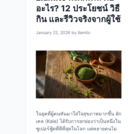
vs ผักเคลสด 1. คุณค่าทางโภชนาการ ผัก
อะไร? 12 ประโยชน์ วิธี
เคลสด 100 กรัม: สารอาหาร ปริมาณ
กิน และรีวิวจริงจากผู้ใช้
แคลอรี่ 33 แคล โปรตีน 2.9 กรัม ใย
อาหาร 2 กรัม วิตามิน A 5,000 …
Read
more
January 22, 2026
by
llamito
ในยุคที่ผู้คนหันมาใส่ใจสุขภาพมากขึ้น ผัก
เคล (Kale) ได้รับการยกย่องว่าเป็นหนึ่งใน
ซูเปอร์ฟู้ดที่ดีที่สุดในโลก แต่หลายคนไม่