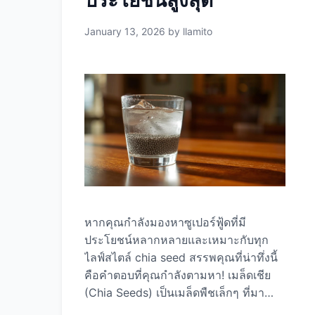
ประโยชน์สูงสุด
อุณหภูมิต่ำ (Freeze-Dried) เพื่อเก็บ
รักษาสารอาหารได้มากที่สุด จุดเด่นของ
January 13, 2026
by
llamito
Llamito: 1. ออร์แกนิก 100% 2.
กระบวนการ Freeze-Dried 3. ไม่มีสาร
เติมแต่ง 4. ปริมาณสูงข้น คุณค่าทาง
โภชนาการของผงผักเคล สารอาหารใน
Llamito ผงผักเคล 5 กรัม (1 ช้อนชา) …
Read more
หากคุณกำลังมองหาซูเปอร์ฟู้ดที่มี
ประโยชน์หลากหลายและเหมาะกับทุก
ไลฟ์สไตล์ chia seed สรรพคุณที่น่าทึ่งนี้
คือคำตอบที่คุณกำลังตามหา! เมล็ดเชีย
(Chia Seeds) เป็นเมล็ดพืชเล็กๆ ที่มา
พร้อมกับคุณค่าทางโภชนาการสูง