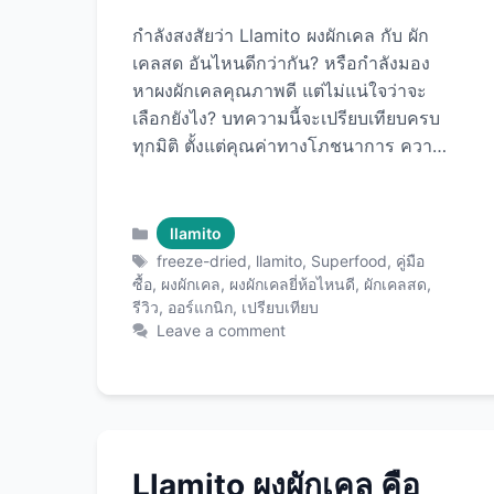
กำลังสงสัยว่า Llamito ผงผักเคล กับ ผัก
เคลสด อันไหนดีกว่ากัน? หรือกำลังมอง
หาผงผักเคลคุณภาพดี แต่ไม่แน่ใจว่าจะ
เลือกยังไง? บทความนี้จะเปรียบเทียบครบ
ทุกมิติ ตั้งแต่คุณค่าทางโภชนาการ ความ
สะดวก ราคา รสชาติ ไปจนถึงวิธีเลือกซื้อ
ผงผักเคลที่เหมาะกับคุณ พร้อม
แนะนำ Llamito ผงผักเคล ที่ได้รับการ
Categories
llamito
ยอมรับว่าเป็นผงผักเคลคุณภาพพรีเมียม
Tags
freeze-dried
,
llamito
,
Superfood
,
คู่มือ
อันดับต้นๆ! ผักเคล: ซูเปอร์ฟู้ดที่ทุกคนควร
ซื้อ
,
ผงผักเคล
,
ผงผักเคลยี่ห้อไหนดี
,
ผักเคลสด
,
รีวิว
,
ออร์แกนิก
,
เปรียบเทียบ
กิน ก่อนเปรียบเทียบ มาทำความรู้จักกับ
Leave a comment
ผักเคล (Kale) กันก่อน ทำไมผักเคลถึง
พิเศษ? ผักเคลได้รับการยกย่อง
เป็น “Queen of Greens” หรือราชินีแห่ง
ผักเขียว เพราะ: 1. คุณค่าทางโภชนาการ
สูงที่สุด 2. แคลอรี่ต่ำมาก 3. ประโยชน์
ครบวงจร เปรียบเทียบ: Llamito ผงผักเคล
Llamito ผงผักเคล คือ