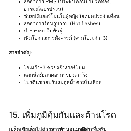
ลดอาการ PMS (ประจำเดือนมาปวดท้อง,
อารมณ์แปรปรวน)
ช่วยปรับฮอร์โมนในผู้หญิงวัยหมดประจำเดือน
ลดอาการร้อนวูบวาบ (Hot flashes)
บำรุงระบบสืบพันธุ์
เพิ่มโอกาสการตั้งครรภ์ (จากโอเมก้า-3)
สารสำคัญ:
โอเมก้า-3 ช่วยสร้างฮอร์โมน
แมกนีเซียมลดอาการปวดเกร็ง
โปรตีนช่วยปรับสมดุลน้ำตาลในเลือด
15. เพิ่มภูมิคุ้มกันและต้านโรค
เมล็ดเชียเต็มไปด้วย
สารต้านอนุมูลอิสระ
ที่เสริม