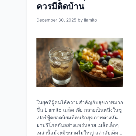
ควรมีติดบ้าน
โกโก้นั้นมาจากผลของต้นคาเคา
(Theobroma cacao) ซึ่งปลูกในเขตเมือง
ร้อนชื้น โดยเฉพาะในแอฟริกาตะวันตก
December 30, 2025
by
llamito
อเมริกากลาง และอเมริกาใต้ ความแตก
ต่างระหว่างคาเคาและโกโก้ แม้ว่าหลาย
คนจะใช้คำว่า “คาเคา” และ “โกโก้” สลับ
กันได้ แต่ในความเป็นจริงแล้วมีความแตก
ต่างกันเล็กน้อย: ผงคาเคา (Cacao
Powder): ผงโกโก้ (Cocoa Powder):
Llamito เลือกใช้กระบวนการที่รักษา
คุณค่าทางโภชนาการไว้ได้สูงสุด ทำให้
ได้ผงคาเคาคุณภาพพรีเมียมที่ให้ทั้ง
รสชาติและประโยชน์ต่อสุขภาพ คุณค่า
ในยุคที่ผู้คนให้ความสำคัญกับสุขภาพมาก
ทางโภชนาการของผงคาเคา Llamito …
ขึ้น Llamito เมล็ด เจีย กลายเป็นหนึ่งในซู
Read more
เปอร์ฟู้ดยอดนิยมที่คนรักสุขภาพต่างหัน
มาบริโภคกันอย่างแพร่หลาย เมล็ดเล็กๆ
เหล่านี้แม้จะมีขนาดไม่ใหญ่ แต่กลับเต็ม