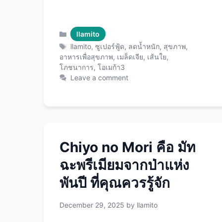
ไปด้วยคุณค่าทางโภชนาการที่น่าทึ่ง ไม่
ว่าจะเป็นโอเมก้า 3 โปรตีน เส้นใย และแร่
ธาตุต่างๆ ที่ร่างกายต้องการ วันนี้เราจะ
Categories
llamito
พาคุณมาทำความรู้จักกับ Llamito เมล็ด
Tags
llamito
,
ซูเปอร์ฟู้ด
,
ลดน้ำหนัก
,
สุขภาพ
,
เจีย อย่างละเอียด พร้อมเคล็ดลับการรับ
อาหารเพื่อสุขภาพ
,
เมล็ดเจีย
,
เส้นใย
,
โภชนาการ
,
โอเมก้า3
ประทานและสูตรเมนูอร่อยๆ ที่ทำง่ายได้ที่
Leave a comment
บ้าน เมล็ดเจียคืออะไร และทำไมถึงเป็นซู
เปอร์ฟู้ด เมล็ดเจีย (Chia Seeds) มีชื่อ
วิทยาศาสตร์ว่า Salvia hispanica มีถิ่น
กำเนิดมาจากประเทศเม็กซิโกและ
กัวเตมาลา ชาวแอซเท็กและชาวมายันใน
สมัยโบราณใช้เมล็ดเจียเป็นอาหารหลักมา
Chiyo no Mori คือ มัท
นานกว่า 5,000 ปี เนื่องจากให้พลังงานสูง
ฉะพรีเมียมจากป่าแห่ง
และช่วยเพิ่มความแข็งแรงให้กับร่างกาย
พันปี ที่คุณควรรู้จัก
คำว่า “เจีย” ในภาษาของชาวมายันแปล
ว่า “ความแข็งแรง” ซึ่งสะท้อนถึงคุณค่า
ทางโภชนาการที่ยอดเยี่ยมของเมล็ดชนิด
December 29, 2025
by
llamito
นี้ เมล็ดเจียมีลักษณะเป็นเมล็ดเล็กๆ รูปไข่