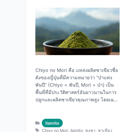
มีสีดำหรือขาวผสมน้ำตาล เมื่อแช่น้ำจะ
ขยายตัวและมีเนื้อสัมผัสคล้ายเจลหุ้มรอบ
เมล็ด ซึ่งคุณสมบัตินี้ทำให้เมล็ดเจีย
สามารถใช้ทำอาหารได้หลากหลาย ตั้งแต่
เครื่องดื่ม ขนมหวาน ไปจนถึงอาหารคาว
ต่างๆ คุณค่าทางโภชนาการของ Llamito
เมล็ดเจีย Llamito เมล็ดเจีย โดดเด่นด้วย
คุณค่าทางโภชนาการที่ครบครันและมี
ความเข้มข้นสูง ในเมล็ดเจียเพียง 28 กรัม
Chiyo no Mori คือ แหล่งผลิตชาเขียวชื่อ
(ประมาณ 2 …
Read more
ดังของญี่ปุ่นที่มีความหมายว่า “ป่าแห่ง
พันปี” (Chiyo = พันปี, Mori = ป่า) เป็น
พื้นที่ที่มีประวัติศาสตร์อันยาวนานในการ
ปลูกและผลิตชาเขียวคุณภาพสูง โดยเฉ
พาะมัทฉะพรีเมียมที่ได้รับการยกย่องจาก
นักชิมชาทั่วโลก ด้วยสภาพแวดล้อมที่
เหมาะสม ภูมิอากาศที่ดี และกระบวนการ
Categories
llamito
ผลิตแบบดั้งเดิมที่สืบทอดมาหลายชั่วอายุ
Tags
Chiyo no Mori
,
llamito
,
ชงชา
,
ชาเขียว