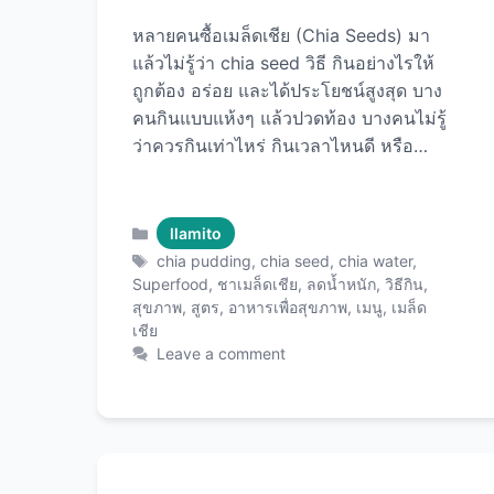
หลายคนซื้อเมล็ดเชีย (Chia Seeds) มา
แล้วไม่รู้ว่า chia seed วิธี กินอย่างไรให้
ถูกต้อง อร่อย และได้ประโยชน์สูงสุด บาง
คนกินแบบแห้งๆ แล้วปวดท้อง บางคนไม่รู้
ว่าควรกินเท่าไหร่ กินเวลาไหนดี หรือทำ
เมนูอะไรได้บ้าง บทความนี้จะพาคุณรู้จัก
กับวิธีการกินเมล็ดเชียทั้ง 12 แบบ ตั้งแต่
พื้นฐานสำหรับมือใหม่ไปจนถึงสูตรเมนู
Categories
llamito
สร้างสรรค์ที่อร่อยและดีต่อสุขภาพ พร้อม
Tags
chia pudding
,
chia seed
,
chia water
,
เคล็ดลับการใช้ Chia Seeds คุณภาพ
Superfood
,
ชาเมล็ดเชีย
,
ลดน้ำหนัก
,
วิธีกิน
,
สุขภาพ
,
สูตร
,
อาหารเพื่อสุขภาพ
,
เมนู
,
เมล็ด
พรีเมียม ให้คุ้มค่าและได้ประโยชน์เต็มที่
เชีย
ทุกเม็ด! สิ่งที่ต้องรู้ก่อนเริ่มกินเมล็ดเชีย
Leave a comment
ปริมาณที่เหมาะสมคือเท่าไหร่? ก่อนอื่น
ต้องรู้ว่าควรกินเท่าไหร่เพื่อความปลอดภัย
และประโยชน์สูงสุด: กลุ่มคน ปริมาณ
แนะนำ/วัน เทียบเท่า ผู้ใหญ่ทั่วไป 15-30
กรัม 1-2 ช้อนโต๊ะ มือใหม่ 5-10 กรัม