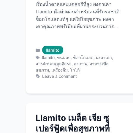
เรื่องน้ำตาลและแคลอรีที่สูง ผงคาเคา
Llamito คือคำตอบสำหรับคนที่รักรสชาติ
ช็อกโกแลตแท้ๆ แต่ใส่ใจสุขภาพ ผงคา
เคาคุณภาพพรีเมียมที่ผ่านกระบวนการ
ผลิตแบบพิถีพิถัน ให้รสชาติเข้มข้น หอม
หวาน และที่สำคัญคือเต็มไปด้วยคุณค่า
ทางโภชนาการมากมาย ไม่ว่าจะเป็นสาร
Categories
llamito
ต้านอนุมูลอิสระ แมกนีเซียม เส้นใย และ
Tags
llamito
,
ขนมอบ
,
ช็อกโกแลต
,
ผงคาเคา
,
สารอาหารที่มีประโยชน์ต่อสุขภาพหัวใจ
สารต้านอนุมูลอิสระ
,
สุขภาพ
,
อาหารเพื่อ
สุขภาพ
,
เครื่องดื่ม
,
โกโก้
และสมอง วันนี้เราจะพาคุณมาทำความ
Leave a comment
รู้จักกับผงคาเคา Llamito อย่างละเอียด
พร้อมเคล็ดลับการใช้งานและสูตรเมนู
อร่อยๆ ที่จะทำให้คุณตกหลุมรักผงคาเคา
ตัวนี้ ผงคาเคาคืออะไร และแตกต่างจาก
ผงโกโก้อย่างไร ผงคาเคา (Cocoa
Powder หรือ Cacao Powder) เป็น
Llamito เมล็ด เจีย ซู
ผลิตภัณฑ์ที่ได้จากเมล็ดโกโก้ (Cacao
เปอร์ฟู้ดเพื่อสุขภาพที่
Beans) ที่ผ่านกระบวนการแปรรูป เมล็ด