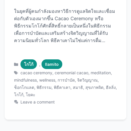
ในยุคที่ผู้คนกำลังมองหาวิธีการดูแลจิตใจและเชื่อม
ต่อกับตัวเองมากขึ้น Cacao Ceremony หรือ
พิธีกรรมโกโก้ศักดิ์สิทธิ์กลายเป็นหนึ่งในพิธีกรรม
เพื่อการบำบัดและเสริมสร้างจิตวิญญาณที่ได้รับ
ความนิยมทั่วโลก พิธีคาเคาไม่ใช่แค่การดื่ม
ช็อกโกแลตร้อนธรรมดา แต่เป็นการใช้โกโก้
บริสุทธิ์เกรดพิธีกรรม (Ceremonial Grade
Cacao) ในการเปิดหัวใจ เพิ่มสมาธิ ปลดปล่อย
Categories
โกโก้
,
llamito
อารมณ์ และสร้างความตระหนักรู้ในตัวเอง
Tags
cacao ceremony
,
ceremonial cacao
,
meditation
,
บทความนี้จะพาคุณไปทำความรู้จักกับพิธีคาเคา
mindfulness
,
wellness
,
การบำบัด
,
จิตวิญญาณ
,
ตั้งแต่ต้นกำเนิด ประโยชน์ วิธีการจัดพิธีที่บ้าน และ
ช็อกโกแลต
,
พิธีกรรม
,
พิธีคาเคา
,
สมาธิ
,
สุขภาพจิต
,
ฮีลลิ่ง
,
แนะนำ Ceremonial Cacao คุณภาพสูง ที่จะทำให้
โกโก้
,
โยคะ
ประสบการณ์ของคุณลึกซึ้งและมีพลัง พิธีคาเคา
Leave a comment
(Cacao Ceremony) คืออะไร? พิธีคาเคาเป็น
พิธีกรรมโบราณที่มีต้นกำเนิดจากอารยธรรมมายัน
และแอซเท็ก ในอเมริกากลาง เมื่อกว่า 5,000 ปีที่
แล้ว ชนเผ่าโบราณถือว่าโกโก้เป็น “อาหารของ