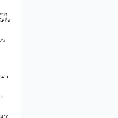
ฉะลา
้ดื่ม
ส่ง
หล่า
อง
มมาก