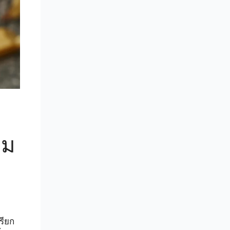
่ม
เรียก