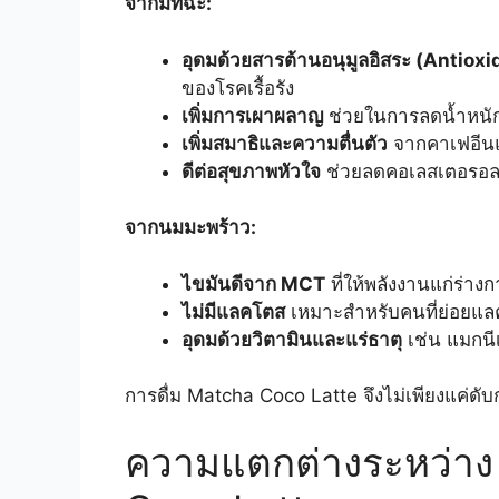
จากมัทฉะ:
อุดมด้วยสารต้านอนุมูลอิสระ (Antiox
ของโรคเรื้อรัง
เพิ่มการเผาผลาญ
ช่วยในการลดน้ำหนัก
เพิ่มสมาธิและความตื่นตัว
จากคาเฟอีนแล
ดีต่อสุขภาพหัวใจ
ช่วยลดคอเลสเตอรอล
จากนมมะพร้าว:
ไขมันดีจาก MCT
ที่ให้พลังงานแก่ร่า
ไม่มีแลคโตส
เหมาะสำหรับคนที่ย่อยแล
อุดมด้วยวิตามินและแร่ธาตุ
เช่น แมกนี
การดื่ม Matcha Coco Latte จึงไม่เพียงแค่ดั
ความแตกต่างระหว่าง