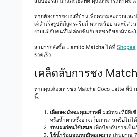
แบบออร์แกนิกและเฮลท์ตี้ คุณสามารถหาดื่มได้
หากต้องการชงเองที่บ้านเพื่อความสะดวกและ
เต้สำเร็จรูปที่มีสูตรครีมมี่ หวานน้อย และม
ง่ายแม้กับคนที่ไม่ค่อยชินกับรสชาติของมัทฉะ
สามารถสั่งซื้อ Llamito Matcha ได้ที่
Shopee
รวดเร็ว
เคล็ดลับการชง Matcha
หากคุณต้องการชง Matcha Coco Latte ที่บ้านใ
นี้:
เลือกผงมัทฉะคุณภาพดี
ผงมัทฉะที่มีสีเข
หรือน้ำตาลซึ่งอาจเก็บมานานหรือไม่ไ
ร่อนผงก่อนใช้เสมอ
เพื่อป้องกันการเป็น
ใช้น้ำร้อนอุณหภูมิพอเหมาะ
ประมาณ 70