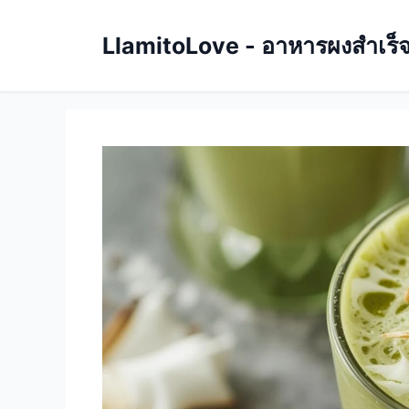
Skip
to
LlamitoLove - อาหารผงสำเร็จรู
content