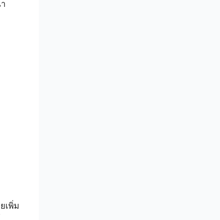
้ำ
ยเพิ่ม
้