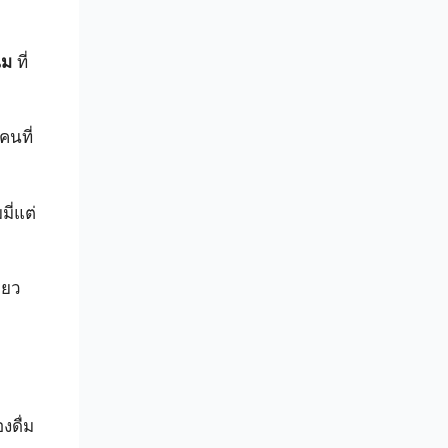
นม
ที่
คนที่
ี่แต่
่ยว
งดื่ม