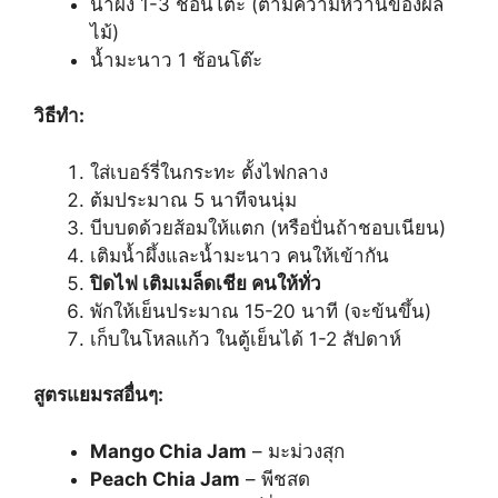
น้ำผึ้ง 1-3 ช้อนโต๊ะ (ตามความหวานของผล
ไม้)
น้ำมะนาว 1 ช้อนโต๊ะ
วิธีทำ:
ใส่เบอร์รี่ในกระทะ ตั้งไฟกลาง
ต้มประมาณ 5 นาทีจนนุ่ม
บีบบดด้วยส้อมให้แตก (หรือปั่นถ้าชอบเนียน)
เติมน้ำผึ้งและน้ำมะนาว คนให้เข้ากัน
ปิดไฟ เติมเมล็ดเชีย คนให้ทั่ว
พักให้เย็นประมาณ 15-20 นาที (จะข้นขึ้น)
เก็บในโหลแก้ว ในตู้เย็นได้ 1-2 สัปดาห์
สูตรแยมรสอื่นๆ:
Mango Chia Jam
– มะม่วงสุก
Peach Chia Jam
– พีชสด