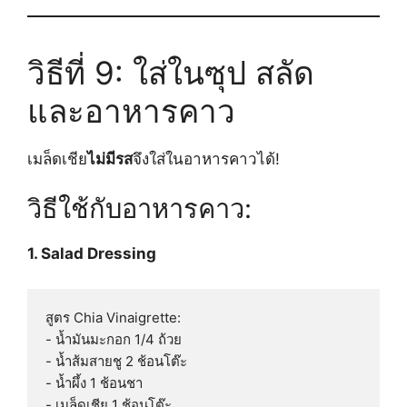
วิธีที่ 9: ใส่ในซุป สลัด
และอาหารคาว
เมล็ดเชีย
ไม่มีรส
จึงใส่ในอาหารคาวได้!
วิธีใช้กับอาหารคาว:
1. Salad Dressing
สูตร Chia Vinaigrette:

- น้ำมันมะกอก 1/4 ถ้วย

- น้ำส้มสายชู 2 ช้อนโต๊ะ

- น้ำผึ้ง 1 ช้อนชา

- เมล็ดเชีย 1 ช้อนโต๊ะ
