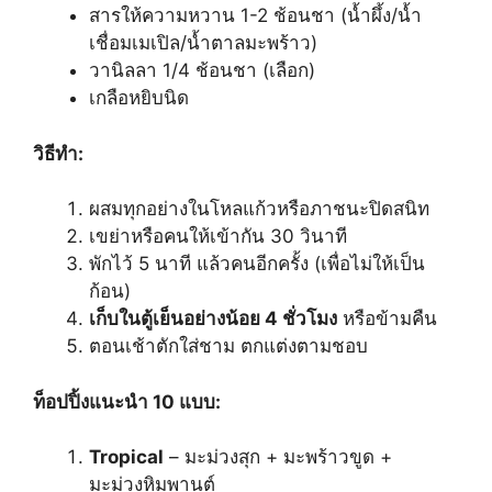
สารให้ความหวาน 1-2 ช้อนชา (น้ำผึ้ง/น้ำ
เชื่อมเมเปิล/น้ำตาลมะพร้าว)
วานิลลา 1/4 ช้อนชา (เลือก)
เกลือหยิบนิด
วิธีทำ:
ผสมทุกอย่างในโหลแก้วหรือภาชนะปิดสนิท
เขย่าหรือคนให้เข้ากัน 30 วินาที
พักไว้ 5 นาที แล้วคนอีกครั้ง (เพื่อไม่ให้เป็น
ก้อน)
เก็บในตู้เย็นอย่างน้อย 4 ชั่วโมง
หรือข้ามคืน
ตอนเช้าตักใส่ชาม ตกแต่งตามชอบ
ท็อปปิ้งแนะนำ 10 แบบ:
Tropical
– มะม่วงสุก + มะพร้าวขูด +
มะม่วงหิมพานต์