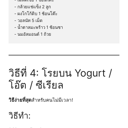
- กล้วยแช่แข็ง 2 ลูก

- ผงโกโก้ดิบ 1 ช้อนโต๊ะ

- วอลนัท 5 เม็ด

- น้ำตาลมะพร้าว 1 ช้อนชา

วิธีที่ 4: โรยบน Yogurt /
โอ๊ต / ซีเรียล
วิธีง่ายที่สุด
สำหรับคนไม่มีเวลา!
วิธีทำ: