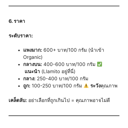
6. ราคา
ระดับราคา:
แพงมาก:
600+ บาท/100 กรัม (นำเข้า
Organic)
กลางบน:
400-600 บาท/100 กรัม
แนะนำ
(Llamito อยู่ที่นี่)
กลาง:
250-400 บาท/100 กรัม
ถูก:
100-250 บาท/100 กรัม
ระวัง
คุณภาพ
เคล็ดลับ:
อย่าเลือกที่ถูกเกินไป = คุณภาพอาจไม่ดี