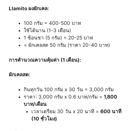
Llamito ผงผักเคล:
100 กรัม = 400-500 บาท
ใช้ได้นาน (1-3 เดือน)
1 ช้อนชา (5 กรัม) = 20-25 บาท
= ผักเคลสด 50 กรัม (ราคา 20-40 บาท)
การคำนวณความคุ้มค่า (1 เดือน):
ผักเคลสด:
กินทุกวัน 100 กรัม x 30 วัน = 3,000 กรัม
ราคา: 3,000 กรัม x 0.6 บาท/กรัม =
1,800
บาท/เดือน
เวลาเตรียม 30 วัน x 20 นาที =
600 นาที
(10 ชั่วโมง)