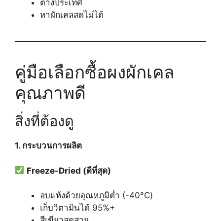
ต่างประเทศ
หาผักเคลสดไม่ได้
คู่มือเลือกซื้อผงผักเคล
คุณภาพดี
สิ่งที่ต้องดู
1. กระบวนการผลิต
Freeze-Dried (ดีที่สุด)
อบแห้งด้วยอุณหภูมิต่ำ (-40°C)
เก็บวิตามินได้ 95%+
สีเขียวสดสวย