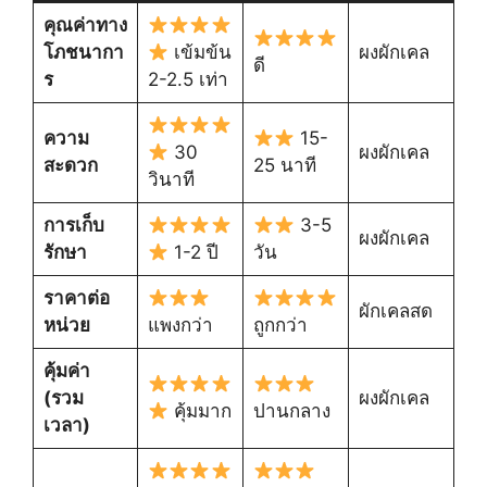
คุณค่าทาง
โภชนากา
เข้มข้น
ผงผักเคล
ดี
ร
2-2.5 เท่า
ความ
15-
30
ผงผักเคล
สะดวก
25 นาที
วินาที
การเก็บ
3-5
ผงผักเคล
รักษา
1-2 ปี
วัน
ราคาต่อ
ผักเคลสด
หน่วย
แพงกว่า
ถูกกว่า
คุ้มค่า
(รวม
ผงผักเคล
คุ้มมาก
ปานกลาง
เวลา)