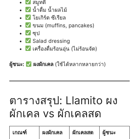
สมูทตี้
น้ำดื่ม น้ำผลไม้
โยเกิร์ต ซีเรียล
ขนม (muffins, pancakes)
ซุป
Salad dressing
เครื่องดื่มร้อนอุ่น (ไม่ร้อนจัด)
ผู้ชนะ:
ผงผักเคล
(ใช้ได้หลากหลายกว่า)
ตารางสรุป: Llamito ผง
ผักเคล vs ผักเคลสด
เกณฑ์
ผงผักเคล
ผักเคลสด
ผู้ชนะ