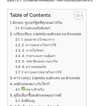
Table of Contents
ผักเคล: ซูเปอร์ฟู้ดที่ทุกคนควรกิน
ทำไมผักเคลถึงพิเศษ?
เปรียบเทียบ: Llamito ผงผักเคล vs ผักเคลสด
1. คุณค่าทางโภชนาการ
2. ความสะดวกในการใช้
3. การเก็บรักษา
4. ราคาและความคุ้มค่า
5. รสชาติและความน่ากิน
6. ความปลอดภัย
7. ความหลากหลายในการใช้
ตารางสรุป: Llamito ผงผักเคล vs ผักเคลสด
ผงผักเคลเหมาะกับใคร?
เหมาะสำหรับ:
คู่มือเลือกซื้อผงผักเคลคุณภาพดี
สิ่งที่ต้องดู