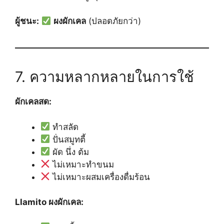
ผู้ชนะ:
ผงผักเคล
(ปลอดภัยกว่า)
7. ความหลากหลายในการใช้
ผักเคลสด:
ทำสลัด
ปั่นสมูทตี้
ผัด นึ่ง ต้ม
ไม่เหมาะทำขนม
ไม่เหมาะผสมเครื่องดื่มร้อน
Llamito ผงผักเคล: