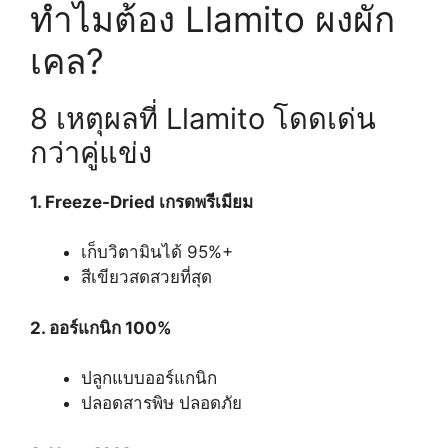
ทำไมต้อง Llamito ผงผัก
เคล?
8 เหตุผลที่ Llamito โดดเด่น
กว่าคู่แข่ง
1. Freeze-Dried เกรดพรีเมียม
เก็บวิตามินได้ 95%+
สีเขียวสดสวยที่สุด
2. ออร์แกนิก 100%
ปลูกแบบออร์แกนิก
ปลอดสารพิษ ปลอดภัย