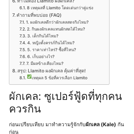
ทำไมต้อง Llamito ผงผักเคล?
8 เหตุผลที่ Llamito โดดเด่นกว่าคู่แข่ง
คำถามที่พบบ่อย (FAQ)
1. ผงผักเคลดีกว่าผักเคลสดจริงไหม?
2. กินผงผักเคลแทนผักสดได้ไหม?
3. เด็กกินได้ไหม?
4. หญิงตั้งครรภ์กินได้ไหม?
5. ราคาเท่าไหร่? ซื้อที่ไหน?
6. เก็บอย่างไร?
7. มีผลข้างเคียงไหม?
สรุป: Llamito ผงผักเคล คุ้มค่าที่สุด!
เหตุผล 5 ข้อที่ควรเลือก Llamito
ผักเคล: ซูเปอร์ฟู้ดที่ทุกคน
ควรกิน
ก่อนเปรียบเทียบ มาทำความรู้จักกับ
ผักเคล (Kale)
กัน
ก่อน