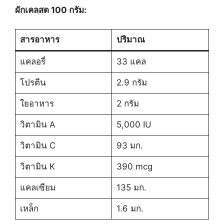
ผักเคลสด 100 กรัม:
สารอาหาร
ปริมาณ
แคลอรี่
33 แคล
โปรตีน
2.9 กรัม
ใยอาหาร
2 กรัม
วิตามิน A
5,000 IU
วิตามิน C
93 มก.
วิตามิน K
390 mcg
แคลเซียม
135 มก.
เหล็ก
1.6 มก.