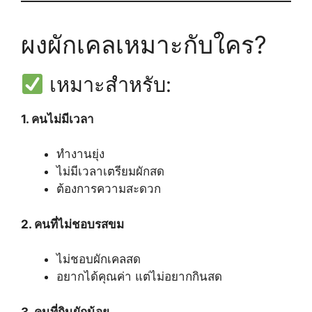
ผงผักเคลเหมาะกับใคร?
เหมาะสำหรับ:
1. คนไม่มีเวลา
ทำงานยุ่ง
ไม่มีเวลาเตรียมผักสด
ต้องการความสะดวก
2. คนที่ไม่ชอบรสขม
ไม่ชอบผักเคลสด
อยากได้คุณค่า แต่ไม่อยากกินสด
3. คนที่กินผักน้อย