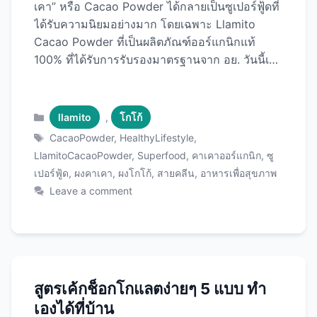
เคา” หรือ Cacao Powder ได้กลายเป็นซูเปอร์ฟู้ดที่
ได้รับความนิยมอย่างมาก โดยเฉพาะ Llamito
Cacao Powder ที่เป็นผลิตภัณฑ์ออร์แกนิกแท้
100% ที่ได้รับการรับรองมาตรฐานจาก อย. วันนี้เรา
จะพาไปทำความรู้จักกับผงคาเคาชั้นเยี่ยมตัวนี้กัน
แบบละเอียด Llamito Cacao Powder คืออะไร?
Llamito Cacao Powder เป็นผงคาเคาออร์แกนิกที่
Categories
llamito
,
โกโก้
ผลิตจากเมล็ดโกโก้คุณภาพสูงผ่านกระบวนการสกัด
Tags
CacaoPowder
,
HealthyLifestyle
,
เย็น (Cold-Pressed) ซึ่งช่วยรักษาคุณค่าทาง
LlamitoCacaoPowder
,
Superfood
,
คาเคาออร์แกนิก
,
ซู
โภชนาการและสารต้านอนุมูลอิสระไว้ได้อย่าง
เปอร์ฟู้ด
,
ผงคาเคา
,
ผงโกโก้
,
สายคลีน
,
อาหารเพื่อสุขภาพ
สมบูรณ์ แตกต่างจากผงโกโก้ทั่วไปที่ผ่านการคั่ว
Leave a comment
ด้วยความร้อนสูง ผลิตภัณฑ์นี้มาในขนาดบรรจุ 250
กรัม มีเลขที่ อย. 12-4-00959-2-0001 รับประกัน
ความปลอดภัยและคุณภาพจากมาตรฐานไทย โดย
1 กระป๋อง สามารถทานได้นานถึง 2 เดือน (หาก
ทานวันละ 4 กรัม) คุ้มค่าและประหยัด ผงคาเคา vs
สูตรเค้กช็อกโกแลตง่ายๆ 5 แบบ ทำ
ผงโกโก้: ต่างกันอย่างไร? หลายคนอาจสงสัยว่า ผง
เองได้ที่บ้าน
คาเคา (Cacao Powder) กับ ผงโกโก้ (Cocoa