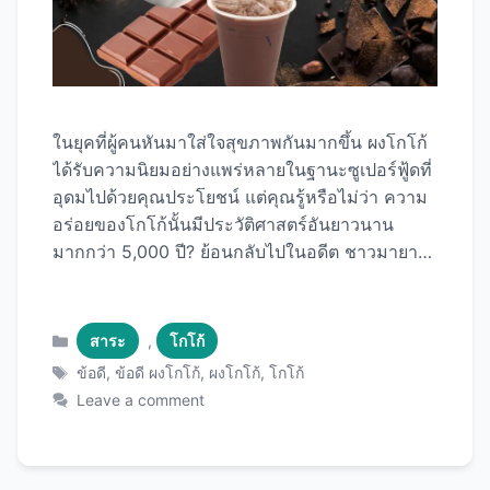
ในยุคที่ผู้คนหันมาใส่ใจสุขภาพกันมากขึ้น ผงโกโก้
ได้รับความนิยมอย่างแพร่หลายในฐานะซูเปอร์ฟู้ดที่
อุดมไปด้วยคุณประโยชน์ แต่คุณรู้หรือไม่ว่า ความ
อร่อยของโกโก้นั้นมีประวัติศาสตร์อันยาวนาน
มากกว่า 5,000 ปี? ย้อนกลับไปในอดีต ชาวมายา
และแอซเท็กใช้เมล็ดโกโก้ในพิธีกรรมศักดิ์สิทธิ์และ
เป็นสกุลเงินแลกเปลี่ยน แสดงให้เห็นถึงคุณค่าอันล้ำ
เลิศของพืชชนิดนี้ ปัจจุบัน ผงโกโก้ได้รับการยอมรับ
Categories
สาระ
,
โกโก้
ในวงกว้างว่าเป็นแหล่งของสารอาหารที่มีประโยชน์
Tags
ข้อดี
,
ข้อดี ผงโกโก้
,
ผงโกโก้
,
โกโก้
มากมาย ในบทความนี้ เราจะพาคุณไปสำรวจ 7
Leave a comment
ข้อดีของผงโกโก้ที่คุณอาจไม่เคยรู้มาก่อน ตั้งแต่
ประโยชน์ต่อสุขภาพหัวใจไปจนถึงการช่วยปรับ
อารมณ์ให้ดีขึ้น คุณจะได้เห็นว่าทำไมผงโกโก้จึง