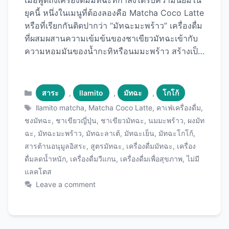
เมื่อพูดถึงเครื่องดื่มมัทฉะที่กำลังได้รับความนิยมใน
ยุคนี้ หนึ่งในเมนูที่ต้องลองคือ Matcha Coco Latte
หรือที่เรียกกันติดปากว่า “มัทฉะมะพร้าว” เครื่องดื่ม
ที่ผสมผสานความเข้มข้นของชาเขียวมัทฉะเข้ากับ
ความหอมมันของน้ำกะทิหรือนมมะพร้าว สร้างเป็น
รสชาติที่ลงตัว ทั้งหอมหวาน ครีมมี่ และยังได้
ประโยชน์จากมัทฉะอีกด้วย Matcha Coco Latte
คืออะไร? Matcha Coco Latte เป็นเครื่องดื่มที่ใช้
Categories
สาระ
,
llamito
,
มัทฉะ
,
โกโก้
ผงมัทฉะคุณภาพดีเป็นส่วนผสมหลัก ผสมกับนม
Tags
llamito matcha
,
Matcha Coco Latte
,
คาเฟ่เครื่องดื่ม
,
มะพร้าวหรือกะทิ ซึ่งช่วยเพิ่มความหอมมันและ
ชงมัทฉะ
,
ชาเขียวญี่ปุ่น
,
ชาเขียวมัทฉะ
,
นมมะพร้าว
,
ผงมัท
ความครีมมี่ให้กับเครื่องดื่ม ทำให้รสชาติไม่เข้มขม
ฉะ
,
มัทฉะมะพร้าว
,
มัทฉะลาเต้
,
มัทฉะเย็น
,
มัทฉะโกโก้
,
จนเกินไปเหมือนชาเขียวทั่วไป แต่กลับได้ความนุ่ม
สารต้านอนุมูลอิสระ
,
สูตรมัทฉะ
,
เครื่องดื่มมัทฉะ
,
เครื่อง
นวลและหอมหวานจากมะพร้าวที่ลงตัว สูตรนี้
ดื่มลดน้ำหนัก
,
เครื่องดื่มวีแกน
,
เครื่องดื่มเพื่อสุขภาพ
,
ไม่มี
เหมาะสำหรับคนที่ชอบดื่มเครื่องดื่มที่มีรสชาติไม่
แลคโตส
หวานจัด แต่ยังได้สัมผัสความครีมมี่และความหอม
Leave a comment
ของมะพร้าวควบคู่กับกลิ่นหอมของชาเขียวมัทฉะ
นอกจากนี้ยังเป็นทางเลือกที่ดีสำหรับคนที่แพ้นมวัว
หรือต้องการหลีกเลี่ยงแลคโตส เพราะใช้นม