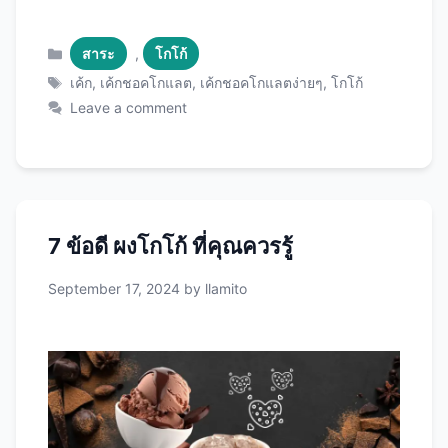
วิธีทำ: 2. เค้กช็อกโกแลตหม้อหุงข้าว สูตรนี้เหมาะ
สำหรับครัวที่ไม่มีเตาอบ ส่วนผสม: วิธีทำ: 3. เค้ก
Categories
สาระ
,
โกโก้
ช็อกโกแลตไร้แป้ง สูตรนี้เหมาะสำหรับผู้ที่ต้องการ
Tags
เค้ก
,
เค้กชอคโกแลต
,
เค้กชอคโกแลตง่ายๆ
,
โกโก้
ลดคาร์โบไฮเดรต ส่วนผสม: วิธีทำ: 4. เค้ก
Leave a comment
ช็อกโกแลตลาวา สูตรนี้เหมาะสำหรับคนที่ชอบเค้ก
ที่มีไส้เยิ้มๆ ส่วนผสม: วิธีทำ: 5. เค้กช็อกโกแลต
เสริมผัก สูตรนี้เหมาะสำหรับผู้ที่ต้องการเพิ่มคุณค่า
ทางโภชนาการ ส่วนผสม: วิธีทำ: ทั้ง 5 สูตรนี้เป็น
สูตรเค้กช็อกโกแลตง่ายๆ ที่คุณสามารถทำได้เองที่
7 ข้อดี ผงโกโก้ ที่คุณควรรู้
บ้าน แต่ละสูตรมีเอกลักษณ์เฉพาะตัว ไม่ว่าจะเป็น
ความสะดวกรวดเร็ว ความเข้มข้นของรสชาติ หรือ
September 17, 2024
by
llamito
คุณค่าทางโภชนาการ ลองเลือกสูตรที่คุณชอบและ
ลงมือทำดูนะคะ รับรองว่าจะได้เค้กช็อกโกแลตแสน
อร่อยที่ทำให้ทุกคนในครอบครัวหลงรักแน่นอนค่ะ