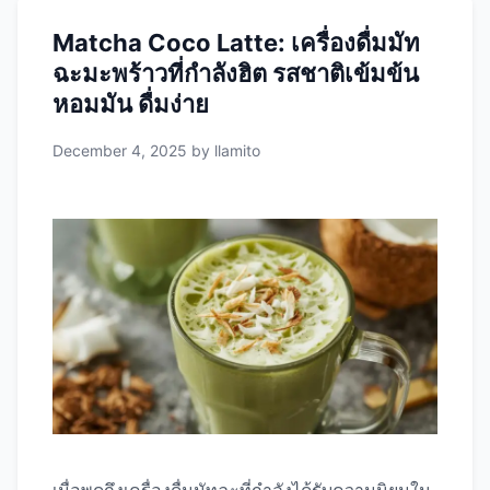
เทพเจ้า” (Food of the Gods) และใช้ในพิธีกรรม
Matcha Coco Latte: เครื่องดื่มมัท
ทางจิตวิญญาณ การรักษา และการเฉลิมฉลองที่
ฉะมะพร้าวที่กำลังฮิต รสชาติเข้มข้น
สำคัญ ในปัจจุบัน พิธีคาเคาได้รับการฟื้นฟูและ
ดัดแปลงให้เหมาะกับยุคสมัย โดยยังคงรักษาหลัก
หอมมัน ดื่มง่าย
การสำคัญ คือ การใช้โกโก้บริสุทธิ์เป็นสื่อกลางใน
December 4, 2025
by
llamito
การเปิดหัวใจ เชื่อมต่อกับตัวเอง และสร้างพื้นที่
ปลอดภัยสำหรับการรักษาจิตใจ องค์ประกอบหลัก
ของพิธีคาเคา ประวัติศาสตร์และความเชื่อโบราณ
เกี่ยวกับคาเคา ยุคมายันและแอซเท็ก สำหรับชาวมา
ยัน โกโก้มีความสำคัญทางจิตวิญญาณอย่างมาก:
ชาวแอซเท็กเชื่อว่าเทพเจ้า Quetzalcoatl (เทพแห่ง
ปัญญาและความรู้) เป็นผู้นำโกโก้มาให้มนุษย์ จึง
ถือว่าโกโก้เป็นของขวัญศักดิ์สิทธิ์ การฟื้นฟูในยุค
ปัจจุบัน ในช่วงทศวรรษ 2000 พิธีคาเคาได้รับการ
ฟื้นฟูโดย: ประโยชน์ของพิธีคาเคา: …
Read more