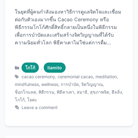
ในยุคที่ผู้คนกำลังมองหาวิธีการดูแลจิตใจและเชื่อม
ต่อกับตัวเองมากขึ้น Cacao Ceremony หรือ
พิธีกรรมโกโก้ศักดิ์สิทธิ์กลายเป็นหนึ่งในพิธีกรรม
เพื่อการบำบัดและเสริมสร้างจิตวิญญาณที่ได้รับ
ความนิยมทั่วโลก พิธีคาเคาไม่ใช่แค่การดื่ม
ช็อกโกแลตร้อนธรรมดา แต่เป็นการใช้โกโก้
บริสุทธิ์เกรดพิธีกรรม (Ceremonial Grade
Cacao) ในการเปิดหัวใจ เพิ่มสมาธิ ปลดปล่อย
Categories
โกโก้
,
llamito
อารมณ์ และสร้างความตระหนักรู้ในตัวเอง
Tags
cacao ceremony
,
ceremonial cacao
,
meditation
,
บทความนี้จะพาคุณไปทำความรู้จักกับพิธีคาเคา
mindfulness
,
wellness
,
การบำบัด
,
จิตวิญญาณ
,
ตั้งแต่ต้นกำเนิด ประโยชน์ วิธีการจัดพิธีที่บ้าน และ
ช็อกโกแลต
,
พิธีกรรม
,
พิธีคาเคา
,
สมาธิ
,
สุขภาพจิต
,
ฮีลลิ่ง
,
แนะนำ Ceremonial Cacao คุณภาพสูง ที่จะทำให้
โกโก้
,
โยคะ
ประสบการณ์ของคุณลึกซึ้งและมีพลัง พิธีคาเคา
Leave a comment
(Cacao Ceremony) คืออะไร? พิธีคาเคาเป็น
พิธีกรรมโบราณที่มีต้นกำเนิดจากอารยธรรมมายัน
และแอซเท็ก ในอเมริกากลาง เมื่อกว่า 5,000 ปีที่
แล้ว ชนเผ่าโบราณถือว่าโกโก้เป็น “อาหารของ