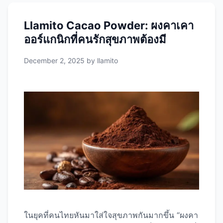
มะพร้าวแทนนมสัตว์ ส่วนผสมและวิธีทำ Matcha
Coco Latte การทำ Matcha Coco Latte ที่บ้าน
Llamito Cacao Powder: ผงคาเคา
ไม่ยาก คุณต้องเตรียมส่วนผสมดังนี้: ส่วนผสม: วิธี
ออร์แกนิกที่คนรักสุขภาพต้องมี
ทำ: หากต้องการความสะดวกรวดเร็วยิ่งขึ้น คุณ
สามารถเลือกใช้ผงมัทฉะสำเร็จรูปที่มีจำหน่ายใน
December 2, 2025
by
llamito
ท้องตลาด เช่น Llamito Matcha Latte ที่มีสูตร
ครีมมี่ หอมหวาน ชงง่าย เพียงเติมน้ำเย็นหรือน้ำ
แข็งก็ดื่มได้เลย ประโยชน์ของ Matcha Coco
Latte นอกจากรสชาติที่อร่อยแล้ว …
Read more
ในยุคที่คนไทยหันมาใส่ใจสุขภาพกันมากขึ้น “ผงคา