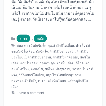
ชื่อ “ผักชีฝรั่ง” เป็นผักสมุนไพรที่คนไทยคุ้นเคยดี มัก
เห็นแกล้มกับลาบ น้ำพริก หรือโรยหน้าต้มยำ แต่รู้
หรือไม่ว่าผักชนิดนี้มีประโยชน์มากมายที่คุณอาจไม่
เคยรู้มาก่อน วันนี้เราจะพาไปรู้จักกับคุณค่าและ
ประโยชน์ของผักชีใบเลื่อยกันอย่างละเอียด ผักชีใบ
เลื่อยคืออะไร? ผักชีใบเลื่อย (Eryngium foetidum
L.) เป็นพืชล้มลุกในวงศ์ผักชี มีถิ่นกำเนิดในทวีป
Categories
สาระ
,
ผงผัก
อเมริกาใต้และเม็กซิโก เมื่อชาวโปรตุเกสนำเข้ามา
Tags
ข้อควรระวังผักชีฝรั่ง
,
คุณค่าผักชีใบเลื่อย
,
ประโยชน์
ในสมัยก่อน คนไทยจึงเรียกว่า “ผักชีฝรั่ง” เพื่อแยก
ของผักชีใบเลื่อย
,
ผักชีฝรั่ง
,
ผักชีฝรั่งช่วยอะไร
,
ผักชีฝรั่ง
ความแตกต่างจากผักชีไทยที่รู้จักกันอยู่แล้ว ส่วนชื่อ
ประโยชน์
,
ผักชีฝรั่งปลูกง่าย
,
ผักชีฝรั่งแก้ท้องอืด
,
ผักชีใบ
“ผักชีใบเลื่อย” มาจากลักษณะขอบใบที่เป็นหยัก
เลื่อย
,
ผักชีใบเลื่อยบำรุงกระดูก
,
ผักชีใบเลื่อยแก้โรค
,
ผัก
คล้ายฟันของใบเลื่อย ใบมีสีเขียวสด กว้างประมาณ
สมุนไพรไทย
,
ผักแก้ไข้
,
ผักไทยเพื่อสุขภาพ
,
วิตามินในผักชี
2-3 เซนติเมตร ยาว 10-15 เซนติเมตร และมีกลิ่น
ฝรั่ง
,
วิธีกินผักชีใบเลื่อย
,
สมุนไพรไทยดีต่อสุขภาพ
,
หอมเฉพาะตัวที่แรงกว่าผักชีไทย คุณค่าทาง
สรรพคุณผักชีฝรั่ง
,
เบตาแคโรทีนในผัก
,
แร่ธาตุผักชีใบ
โภชนาการของผักชีใบเลื่อย ผักชีใบเลื่อยอุดมไป
เลื่อย
ด้วยวิตามินและแร่ธาตุที่จำเป็นต่อร่างกาย ได้แก่:
Leave a comment
15 ประโยชน์เด่นของผักชีใบเลื่อยต่อสุขภาพ 1. ช่วย
แก้ท้องอืดท้องเฟ้อ ผักชีใบเลื่อยมีน้ำมันหอมระเหยที่