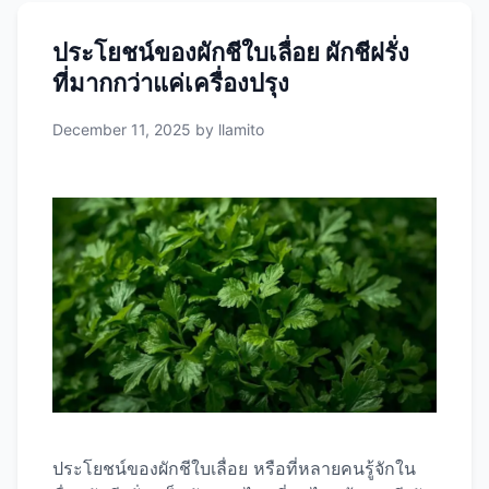
ในรูปแบบที่สะดวก รวดเร็ว ผงผักรวม ทำมาจาก
ประโยชน์ของผักชีใบเลื่อย ผักชีฝรั่ง
อะไรบ้าง? ส่วนผสมหลักของผงผักรวมแต่ละแบรนด์
ที่มากกว่าแค่เครื่องปรุง
อาจแตกต่างกันไป แต่โดยทั่วไปจะประกอบด้วยวัตถุ
ดิบหลักๆ ดังนี้: 1. ผักใบเขียว (Green Leafy
December 11, 2025
by
llamito
Vegetables) ผักใบเขียวเป็นส่วนผสมหลักที่พบในผง
ผักรวมเกือบทุกแบรนด์ เช่น: ผักเหล่านี้มีคุณสมบัติ
ช่วยล้างสารพิษในร่างกาย เสริมภูมิคุ้มกัน และ
บำรุงสายตา 2. หญ้าข้าวสาลีและหญ้าข้าวบาร์เลย์
(Wheatgrass …
Read more
ประโยชน์ของผักชีใบเลื่อย หรือที่หลายคนรู้จักใน