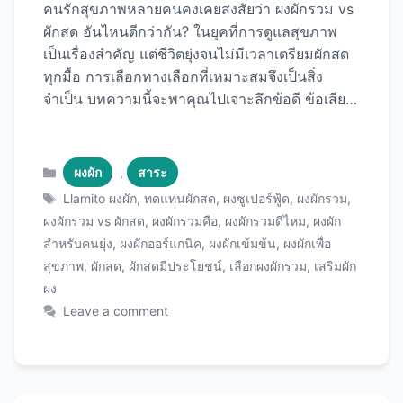
คนรักสุขภาพหลายคนคงเคยสงสัยว่า ผงผักรวม vs
ผักสด อันไหนดีกว่ากัน? ในยุคที่การดูแลสุขภาพ
เป็นเรื่องสำคัญ แต่ชีวิตยุ่งจนไม่มีเวลาเตรียมผักสด
ทุกมื้อ การเลือกทางเลือกที่เหมาะสมจึงเป็นสิ่ง
จำเป็น บทความนี้จะพาคุณไปเจาะลึกข้อดี ข้อเสีย
และความแตกต่างของทั้งสองแบบอย่างครบถ้วน ผง
ผักรวมคือ อะไร? ผงผักรวมเป็นผลิตภัณฑ์เสริม
อาหารที่ผลิตจากผักและผลไม้หลากหลายชนิดที่
Categories
ผงผัก
,
สาระ
ผ่านกระบวนการอย่างพอก (Dehydration) หรือ
Tags
Llamito ผงผัก
,
ทดแทนผักสด
,
ผงซูเปอร์ฟู้ด
,
ผงผักรวม
,
การทำแห้งแบบแช่เยือกแข็ง (Freeze-drying) จาก
ผงผักรวม vs ผักสด
,
ผงผักรวมคือ
,
ผงผักรวมดีไหม
,
ผงผัก
นั้นนำมาบดเป็นผงละเอียด เพื่อรักษาสารอาหารให้
สำหรับคนยุ่ง
,
ผงผักออร์แกนิค
,
ผงผักเข้มข้น
,
ผงผักเพื่อ
ได้มากที่สุด ผงผักรวมที่มีคุณภาพมักจะประกอบ
สุขภาพ
,
ผักสด
,
ผักสดมีประโยชน์
,
เลือกผงผักรวม
,
เสริมผัก
ด้วย: หากคุณกำลังมองหาผงผักรวมคุณภาพดี
ผง
ผลิตภัณฑ์จาก Llamito เป็นอีกหนึ่งตัวเลือกที่น่า
Leave a comment
สนใจสำหรับคนที่ต้องการเสริมสารอาหารจากผัก
อย่างสะดวกและรวดเร็ว ผักสดมีประโยชน์อย่างไร?
ผักสดเป็นแหล่งสารอาหารธรรมชาติที่ร่างกายดูด
ซึมได้ง่าย ประกอบด้วย: วิตามินและแร่ธาตุ ไฟเบอร์