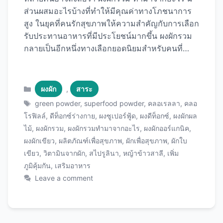
ส่วนผสมอะไรบ้างที่ทำให้มีคุณค่าทางโภชนาการ
สูง ในยุคที่คนรักสุขภาพให้ความสำคัญกับการเลือก
รับประทานอาหารที่มีประโยชน์มากขึ้น ผงผักรวม
กลายเป็นอีกหนึ่งทางเลือกยอดนิยมสำหรับคนที่
ต้องการเสริมวิตามินและแร่ธาตุให้ครบถ้วน วันนี้
เราจะมาไขข้อสงสัยพร้อมแนะนำผลิตภัณฑ์
คุณภาพที่คุณสามารถเลือกใช้ได้ ผงผักรวมคือ
Categories
ผงผัก
,
สาระ
อะไร? ผงผักรวม (Green Superfood Powder
Tags
green powder
,
superfood powder
,
คลอเรลลา
,
คลอ
หรือ Vegetable Powder Blend) คือผลิตภัณฑ์
โรฟิลล์
,
ดีท็อกซ์ร่างกาย
,
ผงซูเปอร์ฟู้ด
,
ผงดีท็อกซ์
,
ผงผักผล
เสริมอาหารที่ผลิตจากการนำผักใบเขียว พืชผัก ผล
ไม้
,
ผงผักรวม
,
ผงผักรวมทำมาจากอะไร
,
ผงผักออร์แกนิค
,
ไม้ สาหร่าย และซูเปอร์ฟู้ดชนิดต่างๆ มาผ่าน
ผงผักเขียว
,
ผลิตภัณฑ์เพื่อสุขภาพ
,
ผักเพื่อสุขภาพ
,
ผักใบ
กระบวนการอาหาร เช่น การทำแห้งด้วยเทคนิค
เขียว
,
วิตามินจากผัก
,
สไปรูลินา
,
หญ้าข้าวสาลี
,
เพิ่ม
Freeze Drying หรือ Spray Drying เพื่อรักษา
ภูมิคุ้มกัน
,
เสริมอาหาร
คุณค่าทางโภชนาการไว้สูงสุด จากนั้นบดเป็นผง
Leave a comment
ละเอียดเพื่อให้ง่ายต่อการผสมเครื่องดื่มหรือปรุง
อาหาร ผงผักรวมช่วยให้คนที่รับประทานผักไม่เพียง
พอหรือต้องการเสริมสารอาหารเพิ่มเติมได้รับ
วิตามิน แร่ธาตุ และสารต้านอนุมูลอิสระครบถ้วน