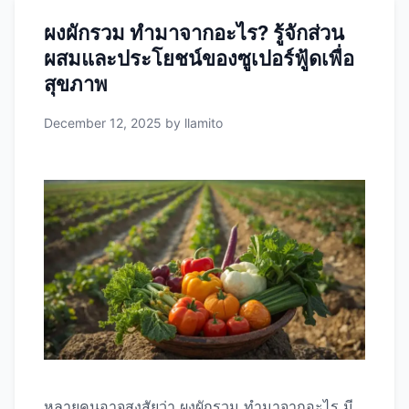
(Dietary Fiber) ฟิโตนิวเทรียนต์ (Phytonutrients)
ผงผักรวม ทำมาจากอะไร? รู้จักส่วน
เปรียบเทียบผงผักรวม vs ผักสด: ข้อดีข้อเสียที่ต้องรู้
ผสมและประโยชน์ของซูเปอร์ฟู้ดเพื่อ
ด้านคุณค่าทางโภชนาการ ผงผักรวม ผักสด ด้าน
ความสะดวกและการใช้งาน ผงผักรวม
ง่ายต่อ
สุขภาพ
การพกพา เดินทางได้
ไม่ต้องล้าง หั่น ปรุง
December 12, 2025
by
llamito
ประหยัดเวลา
ผสมเครื่องดื่มได้ทันที
เก็บได้
นาน 1-2 …
Read more
หลายคนอาจสงสัยว่า ผงผักรวม ทำมาจากอะไร มี