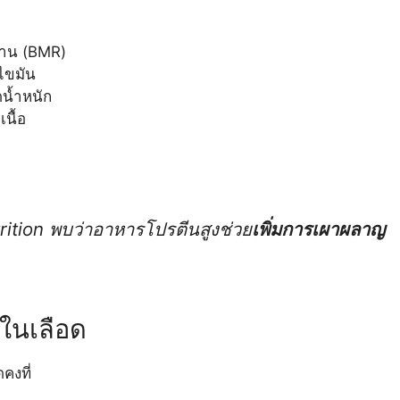
ฐาน (BMR)
ไขมัน
ดน้ำหนัก
นื้อ
rition
พบว่าอาหารโปรตีนสูงช่วย
เพิ่มการเผาผลาญ
ในเลือด
คงที่