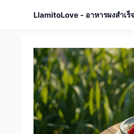
Skip
to
LlamitoLove - อาหารผงสำเร็จรู
content