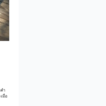
อคำ
มื่อ