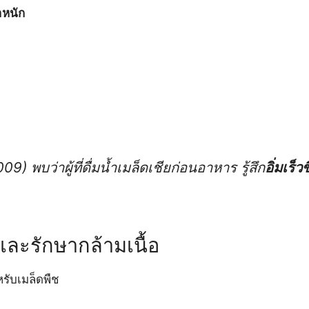
ำหนัก
09) พบว่าผู้ที่ดื่มน้ำเมล็ดเชียก่อนอาหาร รู้สึก
อิ่มเร็วข
ละรักษากล้ามเนื้อ
หรับเมล็ดพืช