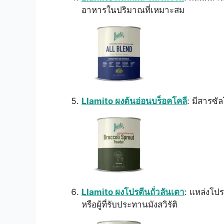
อาหารในปริมาณที่เหมาะสม
Llamito ผงต้นอ่อนบร็อคโคลี
: มีสารซั
Llamito ผงโปรตีนถั่วลันเตา
: แหล่งโปร
หรือผู้ที่รับประทานมังสวิรัติ