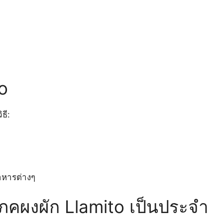
to
ธี:
หารต่างๆ
คผงผัก Llamito เป็นประจำ