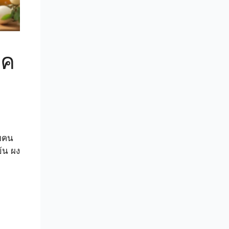
ุค
ายคน
้น ผง