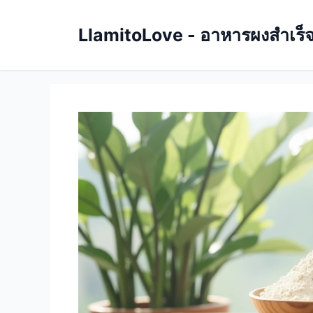
Skip
to
LlamitoLove - อาหารผงสำเร็จรู
content