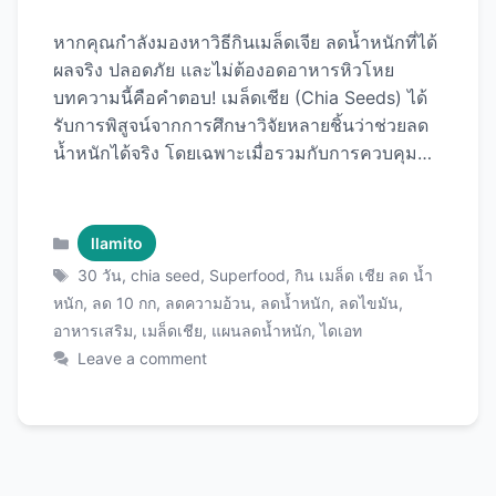
หากคุณกำลังมองหาวิธีกินเมล็ดเจีย ลดน้ำหนักที่ได้
ผลจริง ปลอดภัย และไม่ต้องอดอาหารหิวโหย
บทความนี้คือคำตอบ! เมล็ดเชีย (Chia Seeds) ได้
รับการพิสูจน์จากการศึกษาวิจัยหลายชิ้นว่าช่วยลด
น้ำหนักได้จริง โดยเฉพาะเมื่อรวมกับการควบคุม
อาหารและออกกำลังกายอย่างเหมาะสม ใน
บทความนี้เราจะมาดูแผนการลดน้ำหนัก 5-10
กิโลกรัมภายใน 30 วันอย่างละเอียด พร้อมตาราง
Categories
llamito
เมนู วิธีกินที่ถูกต้อง เวลาที่เหมาะสม และเคล็ดลับที่
Tags
30 วัน
,
chia seed
,
Superfood
,
กิน เมล็ด เชีย ลด น้ำ
จะทำให้คุณประสบความสำเร็จด้วย เมล็ดเชีย
หนัก
,
ลด 10 กก
,
ลดความอ้วน
,
ลดน้ำหนัก
,
ลดไขมัน
,
คุณภาพพรีเมียม ที่จะช่วยเปลี่ยนชีวิตคุณได้ในเวลา
อาหารเสริม
,
เมล็ดเชีย
,
แผนลดน้ำหนัก
,
ไดเอท
เพียง 1 เดือน! ทำไมเมล็ดเชียถึงช่วยลดน้ำหนักได้?
Leave a comment
หลักวิทยาศาสตร์เบื้องหลังการลดน้ำหนักด้วยเมล็ด
เชีย เมล็ดเชียไม่ใช่ยาวิเศษที่กินแล้วน้ำหนักหายไป
ทันที แต่เป็น superfood ที่ทำงานร่วมกับร่างกาย
เพื่อส่งเสริมการลดน้ำหนักอย่างธรรมชาติและยั่งยืน
นี่คือเหตุผลทางวิทยาศาสตร์: 1. ใยอาหารสูงทำให้