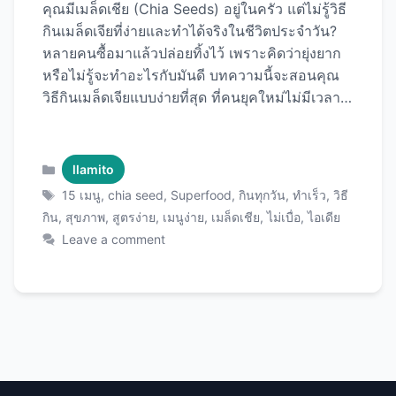
คุณมีเมล็ดเชีย (Chia Seeds) อยู่ในครัว แต่ไม่รู้วิธี
กินเมล็ดเจียที่ง่ายและทำได้จริงในชีวิตประจำวัน?
หลายคนซื้อมาแล้วปล่อยทิ้งไว้ เพราะคิดว่ายุ่งยาก
หรือไม่รู้จะทำอะไรกับมันดี บทความนี้จะสอนคุณ
วิธีกินเมล็ดเจียแบบง่ายที่สุด ที่คนยุคใหม่ไม่มีเวลาก็
ทำได้ พร้อม15 ไอเดียเมนูที่ใช้เวลาไม่ถึง 5 นาที กิน
ได้ทุกวันไม่เบื่อ ด้วย เมล็ดเชียคุณภาพพรีเมียม ที่จะ
เปลี่ยนชีวิตคุณให้สุขภาพดีขึ้นอย่างง่ายดาย! กฎ
Categories
llamito
เหล็ก 3 ข้อ ก่อนเริ่มกินเมล็ดเชีย ข้อ 1: แช่น้ำก่อน
Tags
15 เมนู
,
chia seed
,
Superfood
,
กินทุกวัน
,
ทำเร็ว
,
วิธี
กิน (ง่ายที่สุด ปลอดภัยที่สุด) ทำไมต้องแช่? วิธีแช่
กิน
,
สุขภาพ
,
สูตรง่าย
,
เมนูง่าย
,
เมล็ดเชีย
,
ไม่เบื่อ
,
ไอเดีย
แบบง่ายที่สุด: เคล็ดลับ: ใช้ขวดน้ำมีฝา เขย่าแทนคน
Leave a comment
= ง่ายกว่า! ข้อ 2: เริ่มจากน้อย แล้วค่อยเพิ่ม วัน
แรก: 1 ช้อนชา (5 กรัม) สัปดาห์ที่ 1: 1 ช้อนชา/
วัน สัปดาห์ที่ 2: 1 ช้อนโต๊ะ/วัน ปกติ: 1-2 ช้อนโต๊ะ/
วัน ทำไม? ร่างกายต้องปรับตัวกับใยอาหารสูง ถ้า
กินมากเกินไปทันที = ท้องอืด! ข้อ 3: ดื่มน้ำมากๆ
(สำคัญที่สุด!) กินเมล็ดเชีย 1 ช้อนโต๊ะ = ดื่มน้ำเพิ่ม
…
Read more