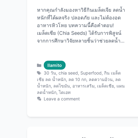
หากคุณกำลังมองหาวิธีกินเมล็ดเจีย ลดน้ำ
หนักที่ได้ผลจริง ปลอดภัย และไม่ต้องอด
อาหารหิวโหย บทความนี้คือคำตอบ!
เมล็ดเชีย (Chia Seeds) ได้รับการพิสูจน์
จากการศึกษาวิจัยหลายชิ้นว่าช่วยลดน้ำ
หนักได้จริง โดยเฉพาะเมื่อรวมกับการ
ควบคุมอาหารและออกกำลังกายอย่าง
เหมาะสม ในบทความนี้เราจะมาดู
Categories
llamito
แผนการลดน้ำหนัก 5-10 กิโลกรัมภายใน
Tags
30 วัน
,
chia seed
,
Superfood
,
กิน เมล็ด
30 วันอย่างละเอียด พร้อมตารางเมนู วิธี
เชีย ลด น้ำหนัก
,
ลด 10 กก
,
ลดความอ้วน
,
ลด
น้ำหนัก
,
ลดไขมัน
,
อาหารเสริม
,
เมล็ดเชีย
,
แผน
กินที่ถูกต้อง เวลาที่เหมาะสม และเคล็ดลับ
ลดน้ำหนัก
,
ไดเอท
ที่จะทำให้คุณประสบความสำเร็จ
Leave a comment
ด้วย เมล็ดเชียคุณภาพพรีเมียม ที่จะช่วย
เปลี่ยนชีวิตคุณได้ในเวลาเพียง 1 เดือน!
ทำไมเมล็ดเชียถึงช่วยลดน้ำหนักได้? หลัก
วิทยาศาสตร์เบื้องหลังการลดน้ำหนักด้วย
เมล็ดเชีย เมล็ดเชียไม่ใช่ยาวิเศษที่กินแล้ว