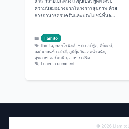
สาลี กลายเป็นหนึ่งในซุปเปอร์ฟู้ดที่ได้รับ
ความนิยมอย่างมากในวงการสุขภาพ ด้วย
สารอาหารครบครันและประโยชน์ที่หลาก
หลาย ทำให้ llamito ผงต้นอ่อนข้าวสาลี
เหมาะสำหรับทุกคนที่ต้องการดูแลสุขภาพ
อย่างครอบคลุม ไม่ว่าจะเป็นการเสริม
Categories
llamito
สร้างภูมิคุ้มกัน ดีท็อกซ์ร่างกาย หรือเพิ่ม
Tags
llamito
,
คลอโรฟิลล์
,
ซุปเปอร์ฟู้ด
,
ดีท็อกซ์
,
พลังงานในแต่ละวัน ต้นอ่อนข้าวสาลีคือ
ผงต้นอ่อนข้าวสาลี
,
ภูมิคุ้มกัน
,
ลดน้ำหนัก
,
สุขภาพ
,
ออร์แกนิก
,
อาหารเสริม
อะไร? ต้นอ่อนข้าวสาลี (Wheatgrass)
Leave a comment
คือใบอ่อนของต้นข้าวสาลีที่มีอายุ
ประมาณ 7-10 วัน ซึ่งเป็นช่วงที่พืชมี
ความเข้มข้นของสารอาหารสูงที่สุด ต้น
อ่อนข้าวสาลีได้รับการยกย่องว่าเป็น “ซุป
เปอร์ฟู้ด” มาตั้งแต่สมัยโบราณ โดยเฉพาะ
ในวัฒนธรรมอียิปต์และอินเดีย ที่นำมาใช้
เพื่อการรักษาโรคและบำรุงสุขภาพ ต้น
อ่อนข้าวสาลีมีลักษณะเป็นใบเรียวยาวสี
เขียวสดใส เต็มไปด้วยคลอโรฟิลล์ซึ่งเป็น
© 2026 LlamitoLo