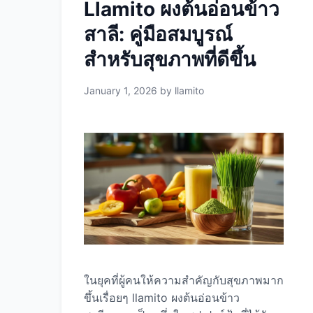
Llamito ผงต้นอ่อนข้าว
น้ำหนักหายไปทันที แต่เป็น superfood ที่
ทำงานร่วมกับร่างกายเพื่อส่งเสริมการลด
สาลี: คู่มือสมบูรณ์
น้ำหนักอย่างธรรมชาติและยั่งยืน นี่คือ
สำหรับสุขภาพที่ดีขึ้น
เหตุผลทางวิทยาศาสตร์: 1. ใยอาหารสูง
ทำให้อิ่มนาน เมล็ดเชีย 2 ช้อนโต๊ะ (28
January 1, 2026
by
llamito
กรัม) มีใยอาหาร ถึง 10 กรัม (40% ของ
น้ำหนัก) วิธีการทำงาน: การศึกษา: การ
วิจัยใน Nutrition Research (2009) พบ
ว่าผู้ที่ดื่มน้ำเมล็ดเชียก่อนอาหาร รู้สึกอิ่ม
เร็วขึ้น 24% และกินแคลอรี่ลดลง 2.
โปรตีนสูงช่วยเผาผลาญและรักษากล้าม
เนื้อ เมล็ดเชียมีโปรตีน 14-16% ซึ่งถือว่า
สูงมากสำหรับเมล็ดพืช ประโยชน์: การ
ศึกษา: American Journal of Clinical …
Read more
ในยุคที่ผู้คนให้ความสำคัญกับสุขภาพมาก
ขึ้นเรื่อยๆ llamito ผงต้นอ่อนข้าว