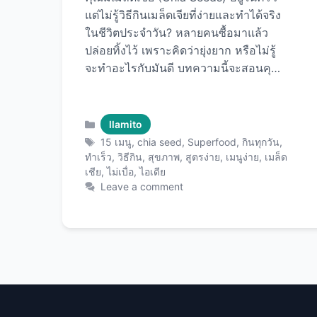
แต่ไม่รู้วิธีกินเมล็ดเจียที่ง่ายและทำได้จริง
ในชีวิตประจำวัน? หลายคนซื้อมาแล้ว
ปล่อยทิ้งไว้ เพราะคิดว่ายุ่งยาก หรือไม่รู้
จะทำอะไรกับมันดี บทความนี้จะสอนคุณ
วิธีกินเมล็ดเจียแบบง่ายที่สุด ที่คนยุคใหม่
ไม่มีเวลาก็ทำได้ พร้อม15 ไอเดียเมนูที่ใช้
เวลาไม่ถึง 5 นาที กินได้ทุกวันไม่เบื่อ
Categories
llamito
ด้วย เมล็ดเชียคุณภาพพรีเมียม ที่จะเปลี่ยน
Tags
15 เมนู
,
chia seed
,
Superfood
,
กินทุกวัน
,
ชีวิตคุณให้สุขภาพดีขึ้นอย่างง่ายดาย! กฎ
ทำเร็ว
,
วิธีกิน
,
สุขภาพ
,
สูตรง่าย
,
เมนูง่าย
,
เมล็ด
เชีย
,
ไม่เบื่อ
,
ไอเดีย
เหล็ก 3 ข้อ ก่อนเริ่มกินเมล็ดเชีย ข้อ 1:
Leave a comment
แช่น้ำก่อนกิน (ง่ายที่สุด ปลอดภัยที่สุด)
ทำไมต้องแช่? วิธีแช่แบบง่ายที่สุด: เคล็ด
ลับ: ใช้ขวดน้ำมีฝา เขย่าแทนคน = ง่าย
กว่า! ข้อ 2: เริ่มจากน้อย แล้วค่อยเพิ่ม วัน
แรก: 1 ช้อนชา (5 กรัม) สัปดาห์ที่ 1: 1
ช้อนชา/วัน สัปดาห์ที่ 2: 1 ช้อนโต๊ะ/
วัน ปกติ: 1-2 ช้อนโต๊ะ/วัน
ทำไม? ร่างกายต้องปรับตัวกับใยอาหารสูง