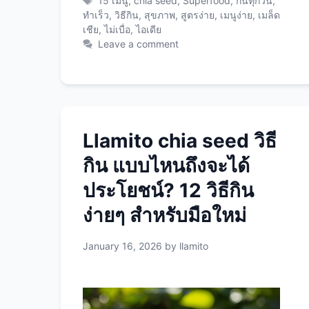
15 เมนู
,
chia seed
,
Superfood
,
กินทุกวัน
,
ชีวิตคุณให้สุขภาพดีขึ้นอย่างง่ายดาย! กฎ
ทำเร็ว
,
วิธีกิน
,
สุขภาพ
,
สูตรง่าย
,
เมนูง่าย
,
เมล็ด
เชีย
,
ไม่เบื่อ
,
ไอเดีย
เหล็ก 3 ข้อ ก่อนเริ่มกินเมล็ดเชีย ข้อ 1:
Leave a comment
แช่น้ำก่อนกิน (ง่ายที่สุด ปลอดภัยที่สุด)
ทำไมต้องแช่? วิธีแช่แบบง่ายที่สุด: เคล็ด
ลับ: ใช้ขวดน้ำมีฝา เขย่าแทนคน = ง่าย
กว่า! ข้อ 2: เริ่มจากน้อย แล้วค่อยเพิ่ม วัน
แรก: 1 ช้อนชา (5 กรัม) สัปดาห์ที่ 1: 1
ช้อนชา/วัน สัปดาห์ที่ 2: 1 ช้อนโต๊ะ/
Llamito chia seed วิธี
วัน ปกติ: 1-2 ช้อนโต๊ะ/วัน
กิน แบบไหนถึงจะได้
ทำไม? ร่างกายต้องปรับตัวกับใยอาหารสูง
ประโยชน์? 12 วิธีกิน
ถ้ากินมากเกินไปทันที = ท้องอืด! ข้อ 3:
ดื่มน้ำมากๆ (สำคัญที่สุด!) กินเมล็ดเชีย 1
ง่ายๆ สำหรับมือใหม่
ช้อนโต๊ะ = ดื่มน้ำเพิ่ม …
Read more
January 16, 2026
by
llamito