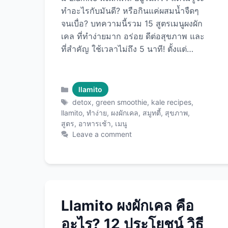
ทำอะไรกับมันดี? หรือกินแค่ผสมน้ำจืดๆ
จนเบื่อ? บทความนี้รวม 15 สูตรเมนูผงผัก
เคล ที่ทำง่ายมาก อร่อย ดีต่อสุขภาพ และ
ที่สำคัญ ใช้เวลาไม่ถึง 5 นาที! ตั้งแต่
เครื่องดื่มดีท็อกซ์ สมูทตี้สีเขียว ไปจนถึง
ขนมเบเกอรี่ มีครบทุกมื้อทุกวัน
ด้วย Llamito ผงผักเคล ที่จะทำให้การกิน
Categories
llamito
ผักเป็นเรื่องง่ายและสนุกขึ้น! ทำไมต้องใช้
Tags
detox
,
green smoothie
,
kale recipes
,
Llamito ผงผักเคล? ข้อดีที่ชัดเจน 1.
llamito
,
ทำง่าย
,
ผงผักเคล
,
สมูทตี้
,
สุขภาพ
,
สูตร
,
อาหารเช้า
,
เมนู
สะดวกสุดๆ 2. ไม่ขม ไม่มีกลิ่นแรง 3. เก็บ
Leave a comment
ได้นาน 4. คุณค่าเข้มข้น เครื่องดื่มดีท็
อกซ์ (5 สูตร) 1. Green Detox Water
(เวลา: 2 นาที) ส่วนผสม: วิธีทำ:
ประโยชน์: 2. Cucumber Mint Kale
Juice (เวลา: 3 นาที) ส่วนผสม: วิธีทำ:
ประโยชน์: 3. …
Read more
Llamito ผงผักเคล คือ
อะไร? 12 ประโยชน์ วิธี