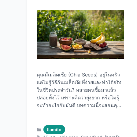
Llamito: 1. ออร์แกนิก 100% 2.
กระบวนการ Freeze-Dried 3. ไม่มีสาร
เติมแต่ง 4. ปริมาณสูงข้น คุณค่าทาง
โภชนาการของผงผักเคล สารอาหารใน
Llamito ผงผักเคล 5 กรัม (1 ช้อนชา) …
Read more
คุณมีเมล็ดเชีย (Chia Seeds) อยู่ในครัว
แต่ไม่รู้วิธีกินเมล็ดเจียที่ง่ายและทำได้จริง
ในชีวิตประจำวัน? หลายคนซื้อมาแล้ว
ปล่อยทิ้งไว้ เพราะคิดว่ายุ่งยาก หรือไม่รู้
จะทำอะไรกับมันดี บทความนี้จะสอนคุณ
วิธีกินเมล็ดเจียแบบง่ายที่สุด ที่คนยุคใหม่
ไม่มีเวลาก็ทำได้ พร้อม15 ไอเดียเมนูที่ใช้
เวลาไม่ถึง 5 นาที กินได้ทุกวันไม่เบื่อ
Categories
llamito
ด้วย เมล็ดเชียคุณภาพพรีเมียม ที่จะเปลี่ยน
Tags