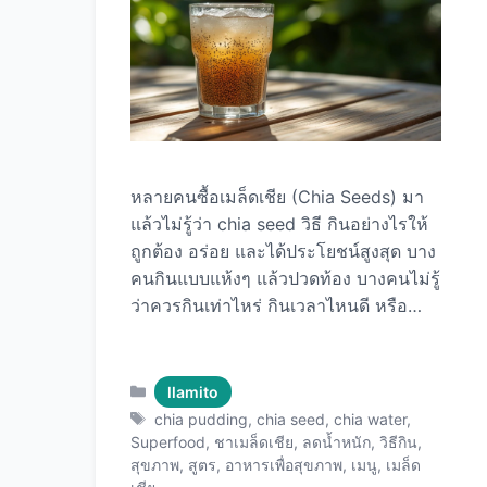
หลายคนซื้อเมล็ดเชีย (Chia Seeds) มา
แล้วไม่รู้ว่า chia seed วิธี กินอย่างไรให้
ถูกต้อง อร่อย และได้ประโยชน์สูงสุด บาง
คนกินแบบแห้งๆ แล้วปวดท้อง บางคนไม่รู้
ว่าควรกินเท่าไหร่ กินเวลาไหนดี หรือทำ
เมนูอะไรได้บ้าง บทความนี้จะพาคุณรู้จัก
กับวิธีการกินเมล็ดเชียทั้ง 12 แบบ ตั้งแต่
พื้นฐานสำหรับมือใหม่ไปจนถึงสูตรเมนู
Categories
llamito
สร้างสรรค์ที่อร่อยและดีต่อสุขภาพ พร้อม
Tags
chia pudding
,
chia seed
,
chia water
,
เคล็ดลับการใช้ Chia Seeds คุณภาพ
Superfood
,
ชาเมล็ดเชีย
,
ลดน้ำหนัก
,
วิธีกิน
,
สุขภาพ
,
สูตร
,
อาหารเพื่อสุขภาพ
,
เมนู
,
เมล็ด
พรีเมียม ให้คุ้มค่าและได้ประโยชน์เต็มที่