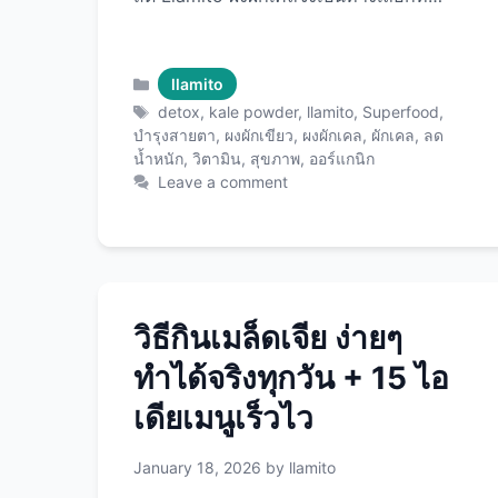
สมบูรณ์แบบ! บทความนี้จะพาคุณรู้จักกับ
ผงผักเคลคุณภาพพรีเมียมจาก Llamito
อย่างละเอียด ตั้งแต่ว่ามันคือ อะไร มี
Categories
llamito
ประโยชน์อย่างไร วิธีกินแบบไหนอร่อย
Tags
detox
,
kale powder
,
llamito
,
Superfood
,
ไปจนถึงรีวิวจากผู้ใช้จริง พร้อม Llamito
บำรุงสายตา
,
ผงผักเขียว
,
ผงผักเคล
,
ผักเคล
,
ลด
น้ำหนัก
,
วิตามิน
,
สุขภาพ
,
ออร์แกนิก
ผงผักเคล ที่จะเปลี่ยนชีวิตคุณให้สุขภาพดี
Leave a comment
ขึ้นได้ในทุกวัน! Llamito ผงผักเคล คือ
อะไร? ผักเคล (Kale) คือซูเปอร์ฟู้ดอันดับ
ต้นของโลก ผักเคลเป็นผักใบเขียวใน
ตระกูล cruciferous เช่นเดียวกับบรอกโค
ลี กะหล่ำปลี ที่มีชื่อเสียงในฐานะ “Queen
of Greens” หรือราชินีแห่งผักเขียว ทำไม
วิธีกินเมล็ดเจีย ง่ายๆ
ผักเคลถึงพิเศษ? Llamito ผงผักเคล ต่าง
ทำได้จริงทุกวัน + 15 ไอ
จากผงผักทั่วไปอย่างไร? Llamito ผงผัก
เดียเมนูเร็วไว
เคลเป็นผงผักเคลออร์แกนิกคุณภาพ
พรีเมียมที่ผ่านกระบวนการอบแห้งด้วย
อุณหภูมิต่ำ (Freeze-Dried) เพื่อเก็บ
January 18, 2026
by
llamito
รักษาสารอาหารได้มากที่สุด จุดเด่นของ