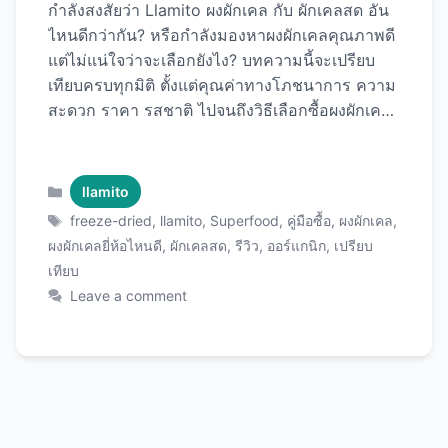
กำลังสงสัยว่า Llamito ผงผักเคล กับ ผักเคลสด อัน
ไหนดีกว่ากัน? หรือกำลังมองหาผงผักเคลคุณภาพดี
แต่ไม่แน่ใจว่าจะเลือกยังไง? บทความนี้จะเปรียบ
เทียบครบทุกมิติ ตั้งแต่คุณค่าทางโภชนาการ ความ
สะดวก ราคา รสชาติ ไปจนถึงวิธีเลือกซื้อผงผักเคล
ที่เหมาะกับคุณ พร้อมแนะนำ Llamito ผงผักเคล ที่
ได้รับการยอมรับว่าเป็นผงผักเคลคุณภาพพรีเมียม
อันดับต้นๆ! ผักเคล: ซูเปอร์ฟู้ดที่ทุกคนควรกิน ก่อน
Categories
llamito
เปรียบเทียบ มาทำความรู้จักกับผักเคล (Kale) กัน
Tags
freeze-dried
,
llamito
,
Superfood
,
คู่มือซื้อ
,
ผงผักเคล
,
ก่อน ทำไมผักเคลถึงพิเศษ? ผักเคลได้รับการยกย่อง
ผงผักเคลยี่ห้อไหนดี
,
ผักเคลสด
,
รีวิว
,
ออร์แกนิก
,
เปรียบ
เป็น “Queen of Greens” หรือราชินีแห่งผักเขียว
เทียบ
เพราะ: 1. คุณค่าทางโภชนาการสูงที่สุด 2. แคลอรี่
Leave a comment
ต่ำมาก 3. ประโยชน์ครบวงจร เปรียบเทียบ:
Llamito ผงผักเคล vs ผักเคลสด 1. คุณค่าทาง
โภชนาการ ผักเคลสด 100 กรัม: สารอาหาร
ปริมาณ แคลอรี่ 33 แคล โปรตีน 2.9 กรัม ใย
อาหาร 2 กรัม วิตามิน A 5,000 …
Read more