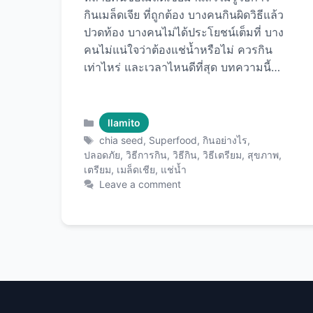
กินเมล็ดเจีย ที่ถูกต้อง บางคนกินผิดวิธีแล้ว
ปวดท้อง บางคนไม่ได้ประโยชน์เต็มที่ บาง
คนไม่แน่ใจว่าต้องแช่น้ำหรือไม่ ควรกิน
เท่าไหร่ และเวลาไหนดีที่สุด บทความนี้จะ
อธิบายวิธีการกินเมล็ดเชียอย่างถูกต้องทุก
ขั้นตอน ตั้งแต่การเตรียม การแช่น้ำ
อัตราส่วนที่เหมาะสม เวลาที่ควรกิน ไป
Categories
llamito
จนถึงข้อควรระวังสำคัญ พร้อมเคล็ดลับ
Tags
chia seed
,
Superfood
,
กินอย่างไร
,
การใช้ เมล็ดเชียคุณภาพพรีเมียม ให้ได้
ปลอดภัย
,
วิธีการกิน
,
วิธีกิน
,
วิธีเตรียม
,
สุขภาพ
,
เตรียม
,
เมล็ดเชีย
,
แช่น้ำ
ประโยชน์สูงสุดและปลอดภัย 100% รู้จัก
Leave a comment
เมล็ดเชียก่อนเริ่มกิน เมล็ดเชียคืออะไร?
เมล็ดเชีย (Chia Seeds) มาจากพืช
ชื่อ Salvia hispanica ที่ปลูกในอเมริกา
กลาง มีลักษณะเป็นเมล็ดเล็กๆ รูป
ไข่ ขนาดประมาณ 1-2 มิลลิเมตร
ลักษณะ: ทำไมต้องรู้วิธีกินที่ถูกต้อง? การ
กินผิดวิธีอาจทำให้: การกินถูกวิธีจะได้:
ขั้นตอนที่ 1: เตรียมเมล็ดเชียก่อนกิน วิธีที่