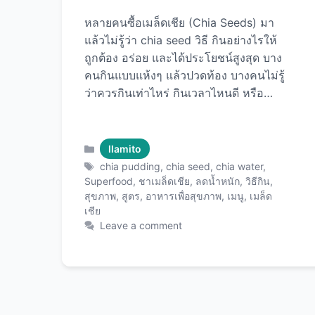
หลายคนซื้อเมล็ดเชีย (Chia Seeds) มา
แล้วไม่รู้ว่า chia seed วิธี กินอย่างไรให้
ถูกต้อง อร่อย และได้ประโยชน์สูงสุด บาง
คนกินแบบแห้งๆ แล้วปวดท้อง บางคนไม่รู้
ว่าควรกินเท่าไหร่ กินเวลาไหนดี หรือทำ
เมนูอะไรได้บ้าง บทความนี้จะพาคุณรู้จัก
กับวิธีการกินเมล็ดเชียทั้ง 12 แบบ ตั้งแต่
พื้นฐานสำหรับมือใหม่ไปจนถึงสูตรเมนู
Categories
llamito
สร้างสรรค์ที่อร่อยและดีต่อสุขภาพ พร้อม
Tags
chia pudding
,
chia seed
,
chia water
,
เคล็ดลับการใช้ Chia Seeds คุณภาพ
Superfood
,
ชาเมล็ดเชีย
,
ลดน้ำหนัก
,
วิธีกิน
,
สุขภาพ
,
สูตร
,
อาหารเพื่อสุขภาพ
,
เมนู
,
เมล็ด
พรีเมียม ให้คุ้มค่าและได้ประโยชน์เต็มที่
เชีย
ทุกเม็ด! สิ่งที่ต้องรู้ก่อนเริ่มกินเมล็ดเชีย
Leave a comment
ปริมาณที่เหมาะสมคือเท่าไหร่? ก่อนอื่น
ต้องรู้ว่าควรกินเท่าไหร่เพื่อความปลอดภัย
และประโยชน์สูงสุด: กลุ่มคน ปริมาณ
แนะนำ/วัน เทียบเท่า ผู้ใหญ่ทั่วไป 15-30
กรัม 1-2 ช้อนโต๊ะ มือใหม่ 5-10 กรัม