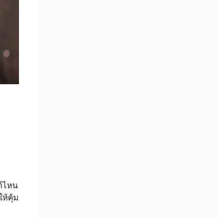
ด์ไหน
้คุ้ม