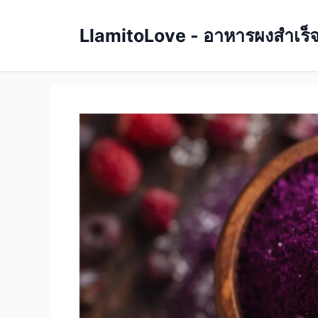
Skip
to
LlamitoLove - อาหารผงสำเร็จรู
content