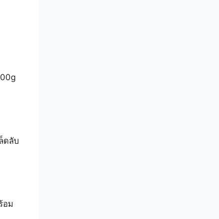
่
500g
็ดลับ
ร้อม