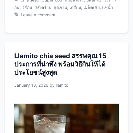
ก่อนเริ่มกิน เมล็ดเชียคืออะไร? เมล็ดเชีย (Chia
กิน
,
วิธีกิน
,
วิธีเตรียม
,
สุขภาพ
,
เตรียม
,
เมล็ดเชีย
,
แช่น้ำ
Seeds) มาจากพืชชื่อ Salvia hispanica ที่ปลูกใน
Leave a comment
อเมริกากลาง มีลักษณะเป็นเมล็ดเล็กๆ รูปไข่ ขนาด
ประมาณ 1-2 มิลลิเมตร ลักษณะ: ทำไมต้องรู้วิธีกิน
ที่ถูกต้อง? การกินผิดวิธีอาจทำให้: การกินถูกวิธีจะ
ได้: ขั้นตอนที่ 1: เตรียมเมล็ดเชียก่อนกิน วิธีที่ 1: แช่
น้ำ (แนะนำสำหรับมือใหม่) นี่คือวิธีที่ดีที่สุดและ
Llamito chia seed สรรพคุณ 15
ปลอดภัยที่สุด! อุปกรณ์: ขั้นตอนการแช่น้ำ: 1. ตวง
ประการที่น่าทึ่ง พร้อมวิธีกินให้ได้
เมล็ดเชีย 2. เติมน้ำ เลือกของเหลว: 3. คนให้เข้ากัน
4. พักให้พองตัว 5. คนอีกครั้งก่อนดื่ม เคล็ดลับการ
ประโยชน์สูงสุด
แช่น้ำ: วิธีที่ 2: ปั่นเป็นสมูทตี้ …
Read more
January 13, 2026
by
llamito