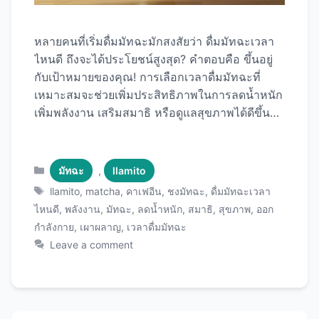
หลายคนที่เริ่มดื่มมัทฉะมักสงสัยว่า ดื่มมัทฉะเวลา
ไหนดี ถึงจะได้ประโยชน์สูงสุด? คำตอบคือ ขึ้นอยู่
กับเป้าหมายของคุณ! การเลือกเวลาดื่มมัทฉะที่
เหมาะสมจะช่วยเพิ่มประสิทธิภาพในการลดน้ำหนัก
เพิ่มพลังงาน เสริมสมาธิ หรือดูแลสุขภาพได้ดีขึ้น
บทความนี้จะพาคุณไปทำความรู้จักกับเวลาที่เหมาะ
สมที่สุดในการดื่มมัทฉะสำหรับแต่ละวัตถุประสงค์
พร้อมเคล็ดลับการชง Llamito Matcha ให้ได้
Categories
มัทฉะ
,
llamito
ประโยชน์เต็มที่ตลอดวัน ทำไมเวลาถึงสำคัญกับกา
Tags
llamito
,
matcha
,
คาเฟอีน
,
ชงมัทฉะ
,
ดื่มมัทฉะเวลา
รดื่มมัทฉะ? มัทฉะมีสารสำคัญหลายชนิดที่ทำงาน
ไหนดี
,
พลังงาน
,
มัทฉะ
,
ลดน้ำหนัก
,
สมาธิ
,
สุขภาพ
,
ออก
ต่างกันตามเวลาของวัน: 1. คาเฟอีน (Caffeine) มัท
กำลังกาย
,
เผาผลาญ
,
เวลาดื่มมัทฉะ
ฉะมีคาเฟอีนประมาณ 35-40 มก. ต่อแก้ว ซึ่งถูก
Leave a comment
ปล่อยออกมาอย่างช้าๆ และสม่ำเสมอเป็นเวลา 4-6
ชั่วโมง การดื่มในเวลาที่ผิดอาจส่งผลต่อการนอน
หลับ 2. L-theanine กรดอะมิโนที่ช่วยเพิ่มสมาธิ
และผ่อนคลาย ทำงานได้ดีที่สุดเมื่อร่างกายพร้อม