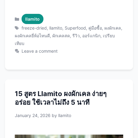
ที่เหมาะกับคุณ พร้อมแนะนำ Llamito ผงผักเคล ที่
ได้รับการยอมรับว่าเป็นผงผักเคลคุณภาพพรีเมียม
อันดับต้นๆ! ผักเคล: ซูเปอร์ฟู้ดที่ทุกคนควรกิน ก่อน
Categories
llamito
เปรียบเทียบ มาทำความรู้จักกับผักเคล (Kale) กัน
Tags
freeze-dried
,
llamito
,
Superfood
,
คู่มือซื้อ
,
ผงผักเคล
,
ก่อน ทำไมผักเคลถึงพิเศษ? ผักเคลได้รับการยกย่อง
ผงผักเคลยี่ห้อไหนดี
,
ผักเคลสด
,
รีวิว
,
ออร์แกนิก
,
เปรียบ
เป็น “Queen of Greens” หรือราชินีแห่งผักเขียว
เทียบ
เพราะ: 1. คุณค่าทางโภชนาการสูงที่สุด 2. แคลอรี่
Leave a comment
ต่ำมาก 3. ประโยชน์ครบวงจร เปรียบเทียบ:
Llamito ผงผักเคล vs ผักเคลสด 1. คุณค่าทาง
โภชนาการ ผักเคลสด 100 กรัม: สารอาหาร
ปริมาณ แคลอรี่ 33 แคล โปรตีน 2.9 กรัม ใย
อาหาร 2 กรัม วิตามิน A 5,000 …
Read more
15 สูตร Llamito ผงผักเคล ง่ายๆ
อร่อย ใช้เวลาไม่ถึง 5 นาที
January 24, 2026
by
llamito