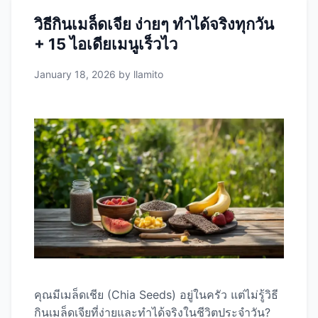
นี่คือเหตุผลทางวิทยาศาสตร์: 1. ใยอาหารสูงทำให้
วิธีกินเมล็ดเจีย ง่ายๆ ทำได้จริงทุกวัน
อิ่มนาน เมล็ดเชีย 2 ช้อนโต๊ะ (28 กรัม) มีใย
+ 15 ไอเดียเมนูเร็วไว
อาหาร ถึง 10 กรัม (40% ของน้ำหนัก) วิธีการ
ทำงาน: การศึกษา: การวิจัยใน Nutrition
January 18, 2026
by
llamito
Research (2009) พบว่าผู้ที่ดื่มน้ำเมล็ดเชียก่อน
อาหาร รู้สึกอิ่มเร็วขึ้น 24% และกินแคลอรี่ลดลง 2.
โปรตีนสูงช่วยเผาผลาญและรักษากล้ามเนื้อ เมล็ด
เชียมีโปรตีน 14-16% ซึ่งถือว่าสูงมากสำหรับเมล็ด
พืช ประโยชน์: การศึกษา: American Journal of
Clinical …
Read more
คุณมีเมล็ดเชีย (Chia Seeds) อยู่ในครัว แต่ไม่รู้วิธี
กินเมล็ดเจียที่ง่ายและทำได้จริงในชีวิตประจำวัน?