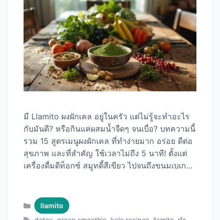
มี Llamito ผงผักเคล อยู่ในครัว แต่ไม่รู้จะทำอะไร
กับมันดี? หรือกินแค่ผสมน้ำจืดๆ จนเบื่อ? บทความนี้
รวม 15 สูตรเมนูผงผักเคล ที่ทำง่ายมาก อร่อย ดีต่อ
สุขภาพ และที่สำคัญ ใช้เวลาไม่ถึง 5 นาที! ตั้งแต่
เครื่องดื่มดีท็อกซ์ สมูทตี้สีเขียว ไปจนถึงขนมเบเกอรี่
มีครบทุกมื้อทุกวัน ด้วย Llamito ผงผักเคล ที่จะ
ทำให้การกินผักเป็นเรื่องง่ายและสนุกขึ้น! ทำไมต้อง
ใช้ Llamito ผงผักเคล? ข้อดีที่ชัดเจน 1. สะดวกสุดๆ
Categories
llamito
2. ไม่ขม ไม่มีกลิ่นแรง 3. เก็บได้นาน 4. คุณค่าเข้ม
Tags
detox
,
green smoothie
,
kale recipes
,
llamito
,
ทำ