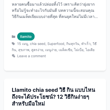
หลายคนซื้อมาแล้วปล่อยทิ้งไว้ เพราะคิดว่ายุ่งยาก
หรือไม่รู้จะทำอะไรกับมันดี บทความนี้จะสอนคุณ
วิธีกินเมล็ดเจียแบบง่ายที่สุด ที่คนยุคใหม่ไม่มีเวลาก็
ทำได้ พร้อม15 ไอเดียเมนูที่ใช้เวลาไม่ถึง 5 นาที กิน
ได้ทุกวันไม่เบื่อ ด้วย เมล็ดเชียคุณภาพพรีเมียม ที่จะ
เปลี่ยนชีวิตคุณให้สุขภาพดีขึ้นอย่างง่ายดาย! กฎ
Categories
llamito
เหล็ก 3 ข้อ ก่อนเริ่มกินเมล็ดเชีย ข้อ 1: แช่น้ำก่อน
Tags
15 เมนู
,
chia seed
,
Superfood
,
กินทุกวัน
,
ทำเร็ว
,
วิธี
กิน (ง่ายที่สุด ปลอดภัยที่สุด) ทำไมต้องแช่? วิธีแช่
กิน
,
สุขภาพ
,
สูตรง่าย
,
เมนูง่าย
,
เมล็ดเชีย
,
ไม่เบื่อ
,
ไอเดีย
แบบง่ายที่สุด: เคล็ดลับ: ใช้ขวดน้ำมีฝา เขย่าแทนคน
Leave a comment
= ง่ายกว่า! ข้อ 2: เริ่มจากน้อย แล้วค่อยเพิ่ม วัน
แรก: 1 ช้อนชา (5 กรัม) สัปดาห์ที่ 1: 1 ช้อนชา/
วัน สัปดาห์ที่ 2: 1 ช้อนโต๊ะ/วัน ปกติ: 1-2 ช้อนโต๊ะ/
วัน ทำไม? ร่างกายต้องปรับตัวกับใยอาหารสูง ถ้า
กินมากเกินไปทันที = ท้องอืด! ข้อ 3: ดื่มน้ำมากๆ
Llamito chia seed วิธี กิน แบบไหน
(สำคัญที่สุด!) กินเมล็ดเชีย 1 ช้อนโต๊ะ = ดื่มน้ำเพิ่ม
ถึงจะได้ประโยชน์? 12 วิธีกินง่ายๆ
…
Read more
สำหรับมือใหม่