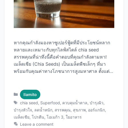
หากคุณกำลังมองหาซูเปอร์ฟู้ดที่มีประโยชน์หลาก
หลายและเหมาะกับทุกไลฟ์สไตล์ chia seed
สรรพคุณที่น่าทึ่งนี้คือคำตอบที่คุณกำลังตามหา!
เมล็ดเชีย (Chia Seeds) เป็นเมล็ดพืชเล็กๆ ที่มา
พร้อมกับคุณค่าทางโภชนาการสูงมหาศาล ตั้งแต่
การช่วยลดน้ำหนัก บำรุงหัวใจ ควบคุมระดับน้ำตาล
ในเลือด ไปจนถึงการบำรุงผิวพรรณและสมอง
บทความนี้จะพาคุณไปรู้จักกับสรรพคุณของเมล็ด
Categories
llamito
เชียทั้ง 15 ประการที่ได้รับการพิสูจน์ทาง
Tags
chia seed
,
Superfood
,
ควบคุมน้ำตาล
,
บำรุงผิว
,
วิทยาศาสตร์ พร้อมวิธีการกินและเมนูง่ายๆ โดย
บำรุงหัวใจ
,
ลดน้ำหนัก
,
สรรพคุณ
,
สุขภาพ
,
ออร์แกนิก
,
ใช้ Chia Seeds คุณภาพพรีเมียม ที่จะช่วยให้คุณ
เมล็ดเชีย
,
โปรตีน
,
โอเมก้า 3
,
ใยอาหาร
ได้รับประโยชน์สูงสุด chia seed คืออะไร? ทำไมถึง
Leave a comment