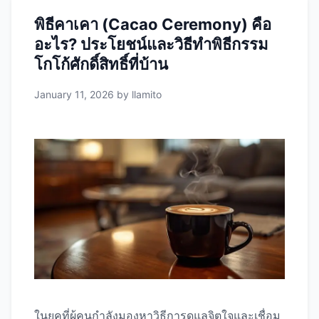
ทำงานหรือเรียนรู้ 3. EGCG และสารต้านอนุมูล
พิธีคาเคา (Cacao Ceremony) คือ
อิสระ สารเหล่านี้ช่วยเผาผลาญไขมันได้ดีที่สุดเมื่อ
อะไร? ประโยชน์และวิธีทำพิธีกรรม
ดื่มในช่วงเวลาที่เหมาะสม โดยเฉพาะก่อนออก
กำลังกายหรือก่อนอาหาร 4. Chlorophyll ช่วยดีท็
โกโก้ศักดิ์สิทธิ์ที่บ้าน
อกซ์ร่างกาย ทำงานได้ดีเมื่อดื่มตอนท้องว่าง เวลาที่
January 11, 2026
by
llamito
ดีที่สุดในการดื่มมัทฉะตามเป้าหมาย
เช้า
(06:00-10:00 น.): เวลาที่ดีที่สุดสำหรับคนส่วนใหญ่
เวลาทองสำหรับดื่มมัทฉะคือตอนเช้า โดยเฉพาะ
30-60 นาทีหลังตื่นนอน ประโยชน์: วิธีดื่ม: เหมาะ
สำหรับ: เคล็ดลับ: ถ้าคุณเป็นคนท้องไวต่อคาเฟอีน
ควรกินอาหารเช้าเบาๆ ก่อนดื่ม เช่น กล้วย ข้าวโอ๊ต
…
Read more
ในยุคที่ผู้คนกำลังมองหาวิธีการดูแลจิตใจและเชื่อม