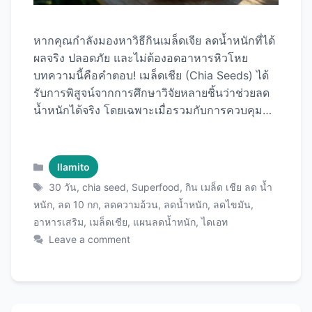
หากคุณกำลังมองหาวิธีกินเมล็ดเจีย ลดน้ำหนักที่ได้
ผลจริง ปลอดภัย และไม่ต้องอดอาหารหิวโหย
บทความนี้คือคำตอบ! เมล็ดเชีย (Chia Seeds) ได้
รับการพิสูจน์จากการศึกษาวิจัยหลายชิ้นว่าช่วยลด
น้ำหนักได้จริง โดยเฉพาะเมื่อรวมกับการควบคุม
อาหารและออกกำลังกายอย่างเหมาะสม ใน
บทความนี้เราจะมาดูแผนการลดน้ำหนัก 5-10
กิโลกรัมภายใน 30 วันอย่างละเอียด พร้อมตาราง
Categories
llamito
เมนู วิธีกินที่ถูกต้อง เวลาที่เหมาะสม และเคล็ดลับที่
Tags
30 วัน
,
chia seed
,
Superfood
,
กิน เมล็ด เชีย ลด น้ำ
จะทำให้คุณประสบความสำเร็จด้วย เมล็ดเชีย
หนัก
,
ลด 10 กก
,
ลดความอ้วน
,
ลดน้ำหนัก
,
ลดไขมัน
,
คุณภาพพรีเมียม ที่จะช่วยเปลี่ยนชีวิตคุณได้ในเวลา
อาหารเสริม
,
เมล็ดเชีย
,
แผนลดน้ำหนัก
,
ไดเอท
เพียง 1 เดือน! ทำไมเมล็ดเชียถึงช่วยลดน้ำหนักได้?
Leave a comment
หลักวิทยาศาสตร์เบื้องหลังการลดน้ำหนักด้วยเมล็ด
เชีย เมล็ดเชียไม่ใช่ยาวิเศษที่กินแล้วน้ำหนักหายไป
ทันที แต่เป็น superfood ที่ทำงานร่วมกับร่างกาย
เพื่อส่งเสริมการลดน้ำหนักอย่างธรรมชาติและยั่งยืน