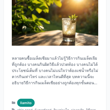
หลายคนซื้อเมล็ดเชียมาแล้วไม่รู้วิธีการกินเมล็ดเจีย
ที่ถูกต้อง บางคนกินผิดวิธีแล้วปวดท้อง บางคนไม่ได้
ประโยชน์เต็มที่ บางคนไม่แน่ใจว่าต้องแช่น้ำหรือไม่
ควรกินเท่าไหร่ และเวลาไหนดีที่สุด บทความนี้จะ
อธิบายวิธีการกินเมล็ดเชียอย่างถูกต้องทุกขั้นตอน
ตั้งแต่การเตรียม การแช่น้ำ อัตราส่วนที่เหมาะสม
เวลาที่ควรกิน ไปจนถึงข้อควรระวังสำคัญ พร้อม
เคล็ดลับการใช้ เมล็ดเชียคุณภาพพรีเมียม ให้ได้
Categories
llamito
ประโยชน์สูงสุดและปลอดภัย 100% รู้จักเมล็ดเชีย
Tags
chia seed
,
Superfood
,
กินอย่างไร
,
ปลอดภัย
,
วิธีการ