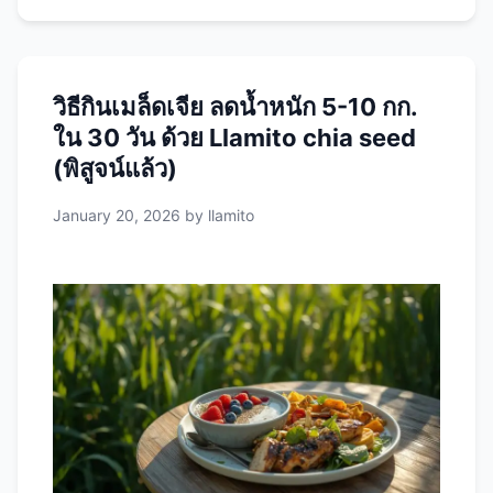
ผงผักเคล ต่างจากผงผักทั่วไปอย่างไร? Llamito ผง
ผักเคลเป็นผงผักเคลออร์แกนิกคุณภาพพรีเมียมที่
ผ่านกระบวนการอบแห้งด้วยอุณหภูมิต่ำ (Freeze-
วิธีกินเมล็ดเจีย ลดน้ำหนัก 5-10 กก.
Dried) เพื่อเก็บรักษาสารอาหารได้มากที่สุด จุดเด่น
ใน 30 วัน ด้วย Llamito chia seed
ของ Llamito: 1. ออร์แกนิก 100% 2. กระบวนการ
Freeze-Dried 3. ไม่มีสารเติมแต่ง 4. ปริมาณสูงข้น
(พิสูจน์แล้ว)
คุณค่าทางโภชนาการของผงผักเคล สารอาหารใน
January 20, 2026
by
llamito
Llamito ผงผักเคล 5 กรัม (1 ช้อนชา) …
Read
more