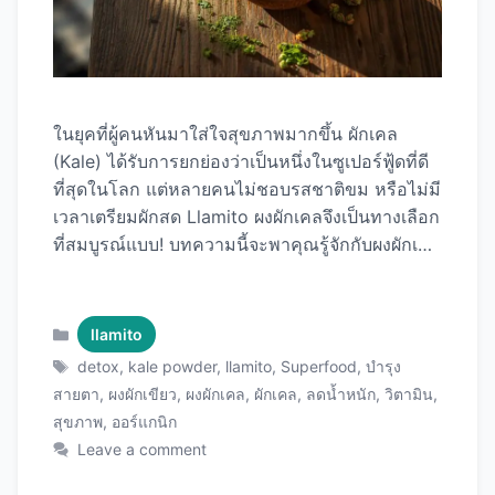
ในยุคที่ผู้คนหันมาใส่ใจสุขภาพมากขึ้น ผักเคล
(Kale) ได้รับการยกย่องว่าเป็นหนึ่งในซูเปอร์ฟู้ดที่ดี
ที่สุดในโลก แต่หลายคนไม่ชอบรสชาติขม หรือไม่มี
เวลาเตรียมผักสด Llamito ผงผักเคลจึงเป็นทางเลือก
ที่สมบูรณ์แบบ! บทความนี้จะพาคุณรู้จักกับผงผักเคล
คุณภาพพรีเมียมจาก Llamito อย่างละเอียด ตั้งแต่
ว่ามันคือ อะไร มีประโยชน์อย่างไร วิธีกินแบบไหน
อร่อย ไปจนถึงรีวิวจากผู้ใช้จริง พร้อม Llamito ผง
Categories
llamito
ผักเคล ที่จะเปลี่ยนชีวิตคุณให้สุขภาพดีขึ้นได้ในทุก
Tags
detox
,
kale powder
,
llamito
,
Superfood
,
บำรุง
วัน! Llamito ผงผักเคล คืออะไร? ผักเคล (Kale) คือ
สายตา
,
ผงผักเขียว
,
ผงผักเคล
,
ผักเคล
,
ลดน้ำหนัก
,
วิตามิน
,
ซูเปอร์ฟู้ดอันดับต้นของโลก ผักเคลเป็นผักใบเขียวใน
สุขภาพ
,
ออร์แกนิก
ตระกูล cruciferous เช่นเดียวกับบรอกโคลี กะหล่ำ
Leave a comment
ปลี ที่มีชื่อเสียงในฐานะ “Queen of Greens” หรือ
ราชินีแห่งผักเขียว ทำไมผักเคลถึงพิเศษ? Llamito