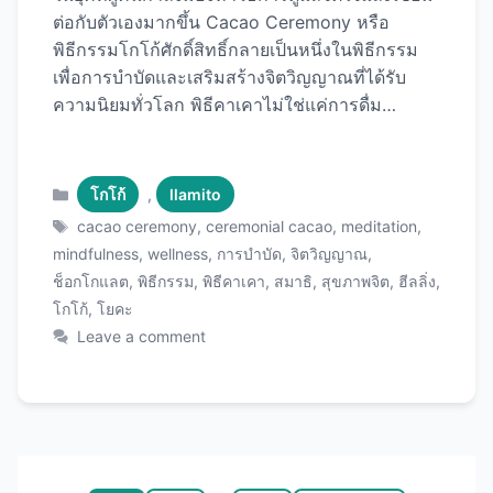
ต่อกับตัวเองมากขึ้น Cacao Ceremony หรือ
พิธีกรรมโกโก้ศักดิ์สิทธิ์กลายเป็นหนึ่งในพิธีกรรม
เพื่อการบำบัดและเสริมสร้างจิตวิญญาณที่ได้รับ
ความนิยมทั่วโลก พิธีคาเคาไม่ใช่แค่การดื่ม
ช็อกโกแลตร้อนธรรมดา แต่เป็นการใช้โกโก้
บริสุทธิ์เกรดพิธีกรรม (Ceremonial Grade
Cacao) ในการเปิดหัวใจ เพิ่มสมาธิ ปลดปล่อย
Categories
โกโก้
,
llamito
อารมณ์ และสร้างความตระหนักรู้ในตัวเอง
Tags
cacao ceremony
,
ceremonial cacao
,
meditation
,
บทความนี้จะพาคุณไปทำความรู้จักกับพิธีคาเคา
mindfulness
,
wellness
,
การบำบัด
,
จิตวิญญาณ
,
ตั้งแต่ต้นกำเนิด ประโยชน์ วิธีการจัดพิธีที่บ้าน และ
ช็อกโกแลต
,
พิธีกรรม
,
พิธีคาเคา
,
สมาธิ
,
สุขภาพจิต
,
ฮีลลิ่ง
,
แนะนำ Ceremonial Cacao คุณภาพสูง ที่จะทำให้
โกโก้
,
โยคะ
ประสบการณ์ของคุณลึกซึ้งและมีพลัง พิธีคาเคา
Leave a comment
(Cacao Ceremony) คืออะไร? พิธีคาเคาเป็น
พิธีกรรมโบราณที่มีต้นกำเนิดจากอารยธรรมมายัน
และแอซเท็ก ในอเมริกากลาง เมื่อกว่า 5,000 ปีที่
แล้ว ชนเผ่าโบราณถือว่าโกโก้เป็น “อาหารของ
เทพเจ้า” (Food of the Gods) และใช้ในพิธีกรรม
ทางจิตวิญญาณ การรักษา และการเฉลิมฉลองที่