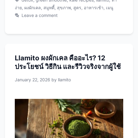
ข้น เครื่องดื่มดีท็อกซ์ (5 สูตร) 1. Green Detox
ง่าย
,
ผงผักเคล
,
สมูทตี้
,
สุขภาพ
,
สูตร
,
อาหารเช้า
,
เมนู
Water (เวลา: 2 นาที) ส่วนผสม: วิธีทำ: ประโยชน์:
Leave a comment
2. Cucumber Mint Kale Juice (เวลา: 3 นาที)
ส่วนผสม: วิธีทำ: ประโยชน์: 3. …
Read more
Llamito ผงผักเคล คืออะไร? 12
ประโยชน์ วิธีกิน และรีวิวจริงจากผู้ใช้
January 22, 2026
by
llamito