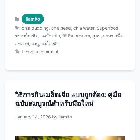
วิธีการกินเมล็ดเชียทั้ง 12 แบบ ตั้งแต่พื้นฐานสำหรับ
มือใหม่ไปจนถึงสูตรเมนูสร้างสรรค์ที่อร่อยและดีต่อ
สุขภาพ พร้อมเคล็ดลับการใช้ Chia Seeds
Categories
llamito
คุณภาพพรีเมียม ให้คุ้มค่าและได้ประโยชน์เต็มที่ทุก
Tags
chia pudding
,
chia seed
,
chia water
,
Superfood
,
เม็ด! สิ่งที่ต้องรู้ก่อนเริ่มกินเมล็ดเชีย ปริมาณที่
ชาเมล็ดเชีย
,
ลดน้ำหนัก
,
วิธีกิน
,
สุขภาพ
,
สูตร
,
อาหารเพื่อ
เหมาะสมคือเท่าไหร่? ก่อนอื่นต้องรู้ว่าควรกินเท่า
สุขภาพ
,
เมนู
,
เมล็ดเชีย
ไหร่เพื่อความปลอดภัยและประโยชน์สูงสุด: กลุ่มคน
Leave a comment
ปริมาณแนะนำ/วัน เทียบเท่า ผู้ใหญ่ทั่วไป 15-30
กรัม 1-2 ช้อนโต๊ะ มือใหม่ 5-10 กรัม 1/2-1 ช้อน
โต๊ะ เด็ก 6-12 ปี 5-10 กรัม 1/2-1 ช้อนโต๊ะ วัยรุ่น
10-20 กรัม 1-1.5 ช้อนโต๊ะ นักกีฬา 25-40 กรัม 2-
3 ช้อนโต๊ะ สูงสุด 50 …
Read more
วิธีการกินเมล็ดเจีย แบบถูกต้อง: คู่มือ
ฉบับสมบูรณ์สำหรับมือใหม่
January 14, 2026
by
llamito