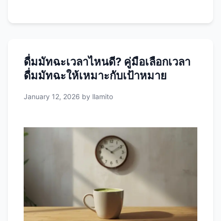
ได้ชื่อว่า Superfood เมล็ดเชีย (Chia Seeds) มา
จากพืชชื่อ Salvia hispanica ซึ่งเป็นพืชในตระกูล
เดียวกับสะระแหน่ มีถิ่นกำเนิดในอเมริกากลาง
(เม็กซิโกและกัวเตมาลา) ชาวแอซเท็กและมายัน
โบราณใช้เมล็ดเชียเป็นอาหารหลักมานานกว่า
ดื่มมัทฉะเวลาไหนดี? คู่มือเลือกเวลา
5,000 ปี เพราะให้พลังงานสูงและทนทานต่อความ
ดื่มมัทฉะให้เหมาะกับเป้าหมาย
หิว คำว่า “Chia” ในภาษาของชาวมายันแปล
ว่า “ความแข็งแรง” ซึ่งสะท้อนถึงคุณค่าทาง
January 12, 2026
by
llamito
โภชนาการที่โดดเด่น คุณค่าทางโภชนาการของ
เมล็ดเชีย ใน เมล็ดเชีย 28 กรัม (ประมาณ 2 ช้อน
โต๊ะ) มีสารอาหารดังนี้: สารอาหาร ปริมาณ % ต่อ
วัน แคลอรี่ 138 แคล – โปรตีน 4.7 กรัม 9% ไขมัน
…
Read more