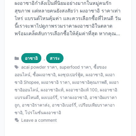
ผงอาซาอิกำลังเป็นที่นิยมอย่างมากในหมู่คนรัก
สุขภาพ แต่หลายคนยังสงสัยว่า ผงอาซาอิ ราคาเท่า
ไหร่ แบรนด์ไหนคุ้มค่า และควรเลือกซื้อที่ไหนดี วัน
นี้เราจะพาไปดูภาพรวมราคาผงอาซาอิในตลาด
พร้อมเคล็ดลับการเลือกซื้อให้คุ้มค่าที่สุด หากคุณ
กำลังมองหาผงอาซาอิคุณภาพดีในราคาที่เหมาะ
สม เราขอแนะนำ ผงอาซาอิแท้คุณภาพพรีเมียม ที่
ได้รับความนิยมสูงและมีราคาที่แข่งขันได้ ภาพรวม
Categories
อาซาอิ
,
สาระ
ราคาผงอาซาอิในตลาดไทย ในปัจจุบัน ราคาผงอา
Tags
acai powder ราคา
,
superfood ราคา
,
ซื้อของ
ซาอิในตลาดไทยมีความหลากหลายขึ้นอยู่กับ
ออนไลน์
,
ซื้อผงอาซาอิ
,
ผงซุปเปอร์ฟู้ด
,
ผงอาซาอิ
,
ผงอา
แบรนด์ คุณภาพ และปริมาณ โดยทั่วไปราคาจะอยู่
ซาอิ Shopee
,
ผงอาซาอิ ราคา
,
ผงอาซาอิคุณภาพดี
,
ผงอา
ในช่วง 150-1,200 บาทต่อ 100 กรัม ราคาตาม
ซาอิออนไลน์
,
ผงอาซาอิแท้
,
ผงอาซาอิแท้ 100
,
ผงอาซาอิ
ขนาดบรรจุภัณฑ์ ช่วงราคาตามคุณภาพ ระดับเริ่ม
แบรนด์ไหนดี
,
ผงเบอร์รี่
,
ราคาผงอาซาอิ
,
อาซาอิผงราคา
ต้น (150-400 บาท/100g): มักเป็นผงอาซาอิผสมกับ
ถูก
,
อาซาอิราคาส่ง
,
อาซาอิเบอร์รี่
,
เปรียบเทียบราคาอา
ผงผลไม้อื่น เปอร์เซ็นต์อาซาอิต่ำกว่า 70% เหมาะ
ซาอิ
,
โปรโมชั่นผงอาซาอิ
สำหรับผู้เริ่มต้นลอง ระดับกลาง (400-700
Leave a comment
บาท/100g): ผงอาซาอิบริสุทธิ์ 80-90% มี
มาตรฐานการผลิตที่ดี ขายดีที่สุดในตลาด ระดับ