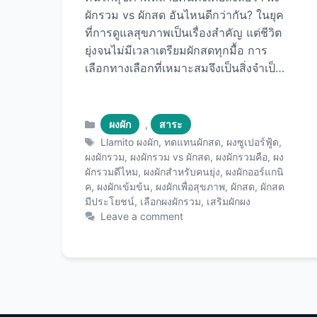
ผักรวม vs ผักสด อันไหนดีกว่ากัน? ในยุค
ที่การดูแลสุขภาพเป็นเรื่องสำคัญ แต่ชีวิต
ยุ่งจนไม่มีเวลาเตรียมผักสดทุกมื้อ การ
เลือกทางเลือกที่เหมาะสมจึงเป็นสิ่งจำเป็น
บทความนี้จะพาคุณไปเจาะลึกข้อดี ข้อ
เสีย และความแตกต่างของทั้งสองแบบ
อย่างครบถ้วน ผงผักรวมคือ อะไร? ผงผัก
Categories
ผงผัก
,
สาระ
รวมเป็นผลิตภัณฑ์เสริมอาหารที่ผลิตจาก
Tags
Llamito ผงผัก
,
ทดแทนผักสด
,
ผงซูเปอร์ฟู้ด
,
ผักและผลไม้หลากหลายชนิดที่ผ่าน
ผงผักรวม
,
ผงผักรวม vs ผักสด
,
ผงผักรวมคือ
,
ผง
ผักรวมดีไหม
,
ผงผักสำหรับคนยุ่ง
,
ผงผักออร์แกนิ
กระบวนการอย่างพอก (Dehydration)
ค
,
ผงผักเข้มข้น
,
ผงผักเพื่อสุขภาพ
,
ผักสด
,
ผักสด
หรือการทำแห้งแบบแช่เยือกแข็ง
มีประโยชน์
,
เลือกผงผักรวม
,
เสริมผักผง
(Freeze-drying) จากนั้นนำมาบดเป็นผง
Leave a comment
ละเอียด เพื่อรักษาสารอาหารให้ได้มาก
ที่สุด ผงผักรวมที่มีคุณภาพมักจะประกอบ
ด้วย: หากคุณกำลังมองหาผงผักรวม
คุณภาพดี ผลิตภัณฑ์จาก Llamito เป็นอีก
หนึ่งตัวเลือกที่น่าสนใจสำหรับคนที่
ต้องการเสริมสารอาหารจากผักอย่าง