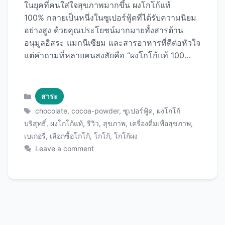
ในยุคที่คนใส่ใจสุขภาพมากขึ้น ผงโกโก้แท้
100% กลายเป็นหนึ่งในซูเปอร์ฟู้ดที่ได้รับความนิยม
อย่างสูง ด้วยคุณประโยชน์มากมายทั้งสารต้าน
อนุมูลอิสระ แมกนีเซียม และสารอาหารที่ดีต่อหัวใจ
แต่คำถามที่หลายคนสงสัยคือ “ผงโกโก้แท้ 100
ยี่ห้อไหนดี” และจะเลือกซื้ออย่างไรให้ได้คุณภาพที่
คุ้มค่า บทความนี้จะพาคุณไปรู้จักกับผงโกโก้แท้
100% อย่างละเอียด เปรียบเทียบยี่ห้อชั้นนำในตลาด
Categories
สาระ
พร้อมแนะนำวิธีการเลือกซื้อ การใช้งาน และเคล็ด
Tags
chocolate
,
cocoa-powder
,
ซูเปอร์ฟู้ด
,
ผงโกโก้
ลับต่างๆ ที่จะทำให้คุณได้รับประโยชน์สูงสุดจากผง
บริสุทธิ์
,
ผงโกโก้แท้
,
รีวิว
,
สุขภาพ
,
เครื่องดื่มเพื่อสุขภาพ
,
โกโก้คุณภาพดี ผงโกโก้แท้ 100% คืออะไร? ผง
เบเกอรี่
,
เลือกซื้อโกโก้
,
โกโก้
,
โกโก้ผง
โกโก้แท้ 100% หรือ Pure Cocoa Powder คือผงที่
Leave a comment
ได้จากการบดเมล็ดโกโก้คั่วโดยไม่ผสมน้ำตาล นม
หรือสารเติมแต่งใดๆ เลย เป็นโกโก้บริสุทธิ์ที่ยังคง
คุณค่าทางโภชนาการไว้ครบถ้วน ความแตกต่าง
ระหว่างโกโก้แท้ 100% กับโกโก้ทั่วไป ผงโกโก้แท้
100%: โกโก้ผสม (Cocoa Mix): ประโยชน์ของผง
โกโก้แท้ 100% ก่อนที่จะไปดูว่ายี่ห้อไหนดี มา