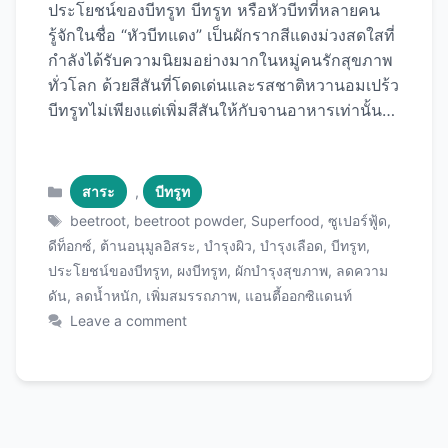
ประโยชน์ของบีทรูท บีทรูท หรือหัวบีทที่หลายคน
รู้จักในชื่อ “หัวบีทแดง” เป็นผักรากสีแดงม่วงสดใสที่
กำลังได้รับความนิยมอย่างมากในหมู่คนรักสุขภาพ
ทั่วโลก ด้วยสีสันที่โดดเด่นและรสชาติหวานอมเปร้ว
บีทรูทไม่เพียงแต่เพิ่มสีสันให้กับจานอาหารเท่านั้น
แต่ยังเต็มไปด้วยสารอาหารที่มีประโยชน์ต่อสุขภาพ
มากมาย วันนี้เราจะพาคุณไปรู้จักกับ ประโยชน์ขอ
งบีทรูท ทั้ง 12 ข้อที่จะทำให้คุณอยากเพิ่มผักชนิดนี้
Categories
สาระ
,
บีทรูท
เข้าไปในรายการอาหารประจำวันของคุณทันที
Tags
beetroot
,
beetroot powder
,
Superfood
,
ซูเปอร์ฟู้ด
,
พร้อมวิธีการบริโภคที่หลากหลายเพื่อให้คุณได้รับ
ดีท็อกซ์
,
ต้านอนุมูลอิสระ
,
บำรุงผิว
,
บำรุงเลือด
,
บีทรูท
,
ประโยชน์สูงสุด บีทรูทคืออะไร? บีทรูท (Beetroot)
ประโยชน์ของบีทรูท
,
ผงบีทรูท
,
ผักบำรุงสุขภาพ
,
ลดความ
หรือชื่อวิทยาศาสตร์ Beta vulgaris เป็นผักรากที่มี
ดัน
,
ลดน้ำหนัก
,
เพิ่มสมรรถภาพ
,
แอนตี้ออกซิแดนท์
ถิ่นกำเนิดในแถบทะเลเมดิเตอร์เรเนียน มีลักษณะ
Leave a comment
เป็นหัวกลมสีแดงม่วงเข้ม บางสายพันธุ์อาจมีสีชมพู
สีเหลือง หรือแม้กระทั่งสีขาว ในอดีต ชาวกรีกและ
ชาวโรมันโบราณใช้บีทรูททั้งเป็นอาหารและยา
รักษาโรค โดยเฉพาะสำหรับปัญหาเกี่ยวกับระบบ
ย่อยอาหารและเลือด ปัจจุบันบีทรูทได้รับการยอมรับ