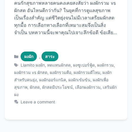
คนรักสุขภาพหลายคนคงเคยสงสัยว่า ผงผักรวม vs
ผักสด อันไหนดีกว่ากัน? ในยุคที่การดูแลสุขภาพ
เป็นเรื่องสำคัญ แต่ชีวิตยุ่งจนไม่มีเวลาเตรียมผักสด
ทุกมื้อ การเลือกทางเลือกที่เหมาะสมจึงเป็นสิ่ง
จำเป็น บทความนี้จะพาคุณไปเจาะลึกข้อดี ข้อเสีย
และความแตกต่างของทั้งสองแบบอย่างครบถ้วน ผง
ผักรวมคือ อะไร? ผงผักรวมเป็นผลิตภัณฑ์เสริม
อาหารที่ผลิตจากผักและผลไม้หลากหลายชนิดที่
Categories
ผงผัก
,
สาระ
ผ่านกระบวนการอย่างพอก (Dehydration) หรือ
Tags
Llamito ผงผัก
,
ทดแทนผักสด
,
ผงซูเปอร์ฟู้ด
,
ผงผักรวม
,
การทำแห้งแบบแช่เยือกแข็ง (Freeze-drying) จาก
ผงผักรวม vs ผักสด
,
ผงผักรวมคือ
,
ผงผักรวมดีไหม
,
ผงผัก
นั้นนำมาบดเป็นผงละเอียด เพื่อรักษาสารอาหารให้
สำหรับคนยุ่ง
,
ผงผักออร์แกนิค
,
ผงผักเข้มข้น
,
ผงผักเพื่อ
ได้มากที่สุด ผงผักรวมที่มีคุณภาพมักจะประกอบ
สุขภาพ
,
ผักสด
,
ผักสดมีประโยชน์
,
เลือกผงผักรวม
,
เสริมผัก
ด้วย: หากคุณกำลังมองหาผงผักรวมคุณภาพดี
ผง
ผลิตภัณฑ์จาก Llamito เป็นอีกหนึ่งตัวเลือกที่น่า
Leave a comment
สนใจสำหรับคนที่ต้องการเสริมสารอาหารจากผัก
อย่างสะดวกและรวดเร็ว ผักสดมีประโยชน์อย่างไร?
ผักสดเป็นแหล่งสารอาหารธรรมชาติที่ร่างกายดูด
ซึมได้ง่าย ประกอบด้วย: วิตามินและแร่ธาตุ ไฟเบอร์