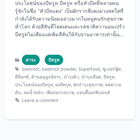
ประโยชน์ของบีทรูท บีทรูท หรือหัวบีทที่หลายคน
รู้จักในชื่อ “หัวบีทแดง” เป็นผักรากสีแดงม่วงสดใสที่
กำลังได้รับความนิยมอย่างมากในหมู่คนรักสุขภาพ
ทั่วโลก ด้วยสีสันที่โดดเด่นและรสชาติหวานอมเปร้ว
บีทรูทไม่เพียงแต่เพิ่มสีสันให้กับจานอาหารเท่านั้น
แต่ยังเต็มไปด้วยสารอาหารที่มีประโยชน์ต่อสุขภาพ
มากมาย วันนี้เราจะพาคุณไปรู้จักกับ ประโยชน์ขอ
งบีทรูท ทั้ง 12 ข้อที่จะทำให้คุณอยากเพิ่มผักชนิดนี้
Categories
สาระ
,
บีทรูท
เข้าไปในรายการอาหารประจำวันของคุณทันที
Tags
beetroot
,
beetroot powder
,
Superfood
,
ซูเปอร์ฟู้ด
,
พร้อมวิธีการบริโภคที่หลากหลายเพื่อให้คุณได้รับ
ดีท็อกซ์
,
ต้านอนุมูลอิสระ
,
บำรุงผิว
,
บำรุงเลือด
,
บีทรูท
,
ประโยชน์สูงสุด บีทรูทคืออะไร? บีทรูท (Beetroot)
ประโยชน์ของบีทรูท
,
ผงบีทรูท
,
ผักบำรุงสุขภาพ
,
ลดความ
หรือชื่อวิทยาศาสตร์ Beta vulgaris เป็นผักรากที่มี
ดัน
,
ลดน้ำหนัก
,
เพิ่มสมรรถภาพ
,
แอนตี้ออกซิแดนท์
ถิ่นกำเนิดในแถบทะเลเมดิเตอร์เรเนียน มีลักษณะ
Leave a comment
เป็นหัวกลมสีแดงม่วงเข้ม บางสายพันธุ์อาจมีสีชมพู
สีเหลือง หรือแม้กระทั่งสีขาว ในอดีต ชาวกรีกและ
ชาวโรมันโบราณใช้บีทรูททั้งเป็นอาหารและยา
รักษาโรค โดยเฉพาะสำหรับปัญหาเกี่ยวกับระบบ
ย่อยอาหารและเลือด ปัจจุบันบีทรูทได้รับการยอมรับ