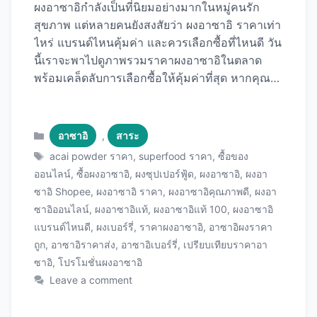
ผงอาซาอิกำลังเป็นที่นิยมอย่างมากในหมู่คนรัก
สุขภาพ แต่หลายคนยังสงสัยว่า ผงอาซาอิ ราคาเท่า
ไหร่ แบรนด์ไหนคุ้มค่า และควรเลือกซื้อที่ไหนดี วัน
นี้เราจะพาไปดูภาพรวมราคาผงอาซาอิในตลาด
พร้อมเคล็ดลับการเลือกซื้อให้คุ้มค่าที่สุด หากคุณ
กำลังมองหาผงอาซาอิคุณภาพดีในราคาที่เหมาะ
สม เราขอแนะนำ ผงอาซาอิแท้คุณภาพพรีเมียม ที่
ได้รับความนิยมสูงและมีราคาที่แข่งขันได้ ภาพรวม
Categories
อาซาอิ
,
สาระ
ราคาผงอาซาอิในตลาดไทย ในปัจจุบัน ราคาผงอา
Tags
acai powder ราคา
,
superfood ราคา
,
ซื้อของ
ซาอิในตลาดไทยมีความหลากหลายขึ้นอยู่กับ
ออนไลน์
,
ซื้อผงอาซาอิ
,
ผงซุปเปอร์ฟู้ด
,
ผงอาซาอิ
,
ผงอา
แบรนด์ คุณภาพ และปริมาณ โดยทั่วไปราคาจะอยู่
ซาอิ Shopee
,
ผงอาซาอิ ราคา
,
ผงอาซาอิคุณภาพดี
,
ผงอา
ในช่วง 150-1,200 บาทต่อ 100 กรัม ราคาตาม
ซาอิออนไลน์
,
ผงอาซาอิแท้
,
ผงอาซาอิแท้ 100
,
ผงอาซาอิ
ขนาดบรรจุภัณฑ์ ช่วงราคาตามคุณภาพ ระดับเริ่ม
แบรนด์ไหนดี
,
ผงเบอร์รี่
,
ราคาผงอาซาอิ
,
อาซาอิผงราคา
ต้น (150-400 บาท/100g): มักเป็นผงอาซาอิผสมกับ
ถูก
,
อาซาอิราคาส่ง
,
อาซาอิเบอร์รี่
,
เปรียบเทียบราคาอา
ผงผลไม้อื่น เปอร์เซ็นต์อาซาอิต่ำกว่า 70% เหมาะ
ซาอิ
,
โปรโมชั่นผงอาซาอิ
สำหรับผู้เริ่มต้นลอง ระดับกลาง (400-700
Leave a comment
บาท/100g): ผงอาซาอิบริสุทธิ์ 80-90% มี
มาตรฐานการผลิตที่ดี ขายดีที่สุดในตลาด ระดับ