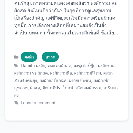
คนรักสุขภาพหลายคนคงเคยสงสัยว่า ผงผักรวม vs
ผักสด อันไหนดีกว่ากัน? ในยุคที่การดูแลสุขภาพ
เป็นเรื่องสำคัญ แต่ชีวิตยุ่งจนไม่มีเวลาเตรียมผักสด
ทุกมื้อ การเลือกทางเลือกที่เหมาะสมจึงเป็นสิ่ง
จำเป็น บทความนี้จะพาคุณไปเจาะลึกข้อดี ข้อเสีย
และความแตกต่างของทั้งสองแบบอย่างครบถ้วน ผง
ผักรวมคือ อะไร? ผงผักรวมเป็นผลิตภัณฑ์เสริม
อาหารที่ผลิตจากผักและผลไม้หลากหลายชนิดที่
Categories
ผงผัก
,
สาระ
ผ่านกระบวนการอย่างพอก (Dehydration) หรือ
Tags
Llamito ผงผัก
,
ทดแทนผักสด
,
ผงซูเปอร์ฟู้ด
,
ผงผักรวม
,
การทำแห้งแบบแช่เยือกแข็ง (Freeze-drying) จาก
ผงผักรวม vs ผักสด
,
ผงผักรวมคือ
,
ผงผักรวมดีไหม
,
ผงผัก
นั้นนำมาบดเป็นผงละเอียด เพื่อรักษาสารอาหารให้
สำหรับคนยุ่ง
,
ผงผักออร์แกนิค
,
ผงผักเข้มข้น
,
ผงผักเพื่อ
ได้มากที่สุด ผงผักรวมที่มีคุณภาพมักจะประกอบ
สุขภาพ
,
ผักสด
,
ผักสดมีประโยชน์
,
เลือกผงผักรวม
,
เสริมผัก
ด้วย: หากคุณกำลังมองหาผงผักรวมคุณภาพดี
ผง
ผลิตภัณฑ์จาก Llamito เป็นอีกหนึ่งตัวเลือกที่น่า
Leave a comment
สนใจสำหรับคนที่ต้องการเสริมสารอาหารจากผัก
อย่างสะดวกและรวดเร็ว ผักสดมีประโยชน์อย่างไร?
ผักสดเป็นแหล่งสารอาหารธรรมชาติที่ร่างกายดูด
ซึมได้ง่าย ประกอบด้วย: วิตามินและแร่ธาตุ ไฟเบอร์