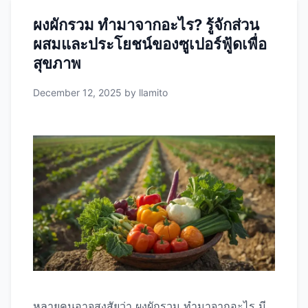
(Dietary Fiber) ฟิโตนิวเทรียนต์ (Phytonutrients)
ผงผักรวม ทำมาจากอะไร? รู้จักส่วน
เปรียบเทียบผงผักรวม vs ผักสด: ข้อดีข้อเสียที่ต้องรู้
ผสมและประโยชน์ของซูเปอร์ฟู้ดเพื่อ
ด้านคุณค่าทางโภชนาการ ผงผักรวม ผักสด ด้าน
ความสะดวกและการใช้งาน ผงผักรวม
ง่ายต่อ
สุขภาพ
การพกพา เดินทางได้
ไม่ต้องล้าง หั่น ปรุง
December 12, 2025
by
llamito
ประหยัดเวลา
ผสมเครื่องดื่มได้ทันที
เก็บได้
นาน 1-2 …
Read more
หลายคนอาจสงสัยว่า ผงผักรวม ทำมาจากอะไร มี