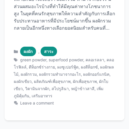
ส่วนผสมอะไรบ้างที่ทำให้มีคุณค่าทางโภชนาการ
สูง ในยุคที่คนรักสุขภาพให้ความสำคัญกับการเลือก
รับประทานอาหารที่มีประโยชน์มากขึ้น ผงผักรวม
กลายเป็นอีกหนึ่งทางเลือกยอดนิยมสำหรับคนที่
ต้องการเสริมวิตามินและแร่ธาตุให้ครบถ้วน วันนี้
เราจะมาไขข้อสงสัยพร้อมแนะนำผลิตภัณฑ์
คุณภาพที่คุณสามารถเลือกใช้ได้ ผงผักรวมคือ
Categories
ผงผัก
,
สาระ
อะไร? ผงผักรวม (Green Superfood Powder
Tags
green powder
,
superfood powder
,
คลอเรลลา
,
คลอ
หรือ Vegetable Powder Blend) คือผลิตภัณฑ์
โรฟิลล์
,
ดีท็อกซ์ร่างกาย
,
ผงซูเปอร์ฟู้ด
,
ผงดีท็อกซ์
,
ผงผักผล
เสริมอาหารที่ผลิตจากการนำผักใบเขียว พืชผัก ผล
ไม้
,
ผงผักรวม
,
ผงผักรวมทำมาจากอะไร
,
ผงผักออร์แกนิค
,
ไม้ สาหร่าย และซูเปอร์ฟู้ดชนิดต่างๆ มาผ่าน
ผงผักเขียว
,
ผลิตภัณฑ์เพื่อสุขภาพ
,
ผักเพื่อสุขภาพ
,
ผักใบ
กระบวนการอาหาร เช่น การทำแห้งด้วยเทคนิค
เขียว
,
วิตามินจากผัก
,
สไปรูลินา
,
หญ้าข้าวสาลี
,
เพิ่ม
Freeze Drying หรือ Spray Drying เพื่อรักษา
ภูมิคุ้มกัน
,
เสริมอาหาร
คุณค่าทางโภชนาการไว้สูงสุด จากนั้นบดเป็นผง
Leave a comment
ละเอียดเพื่อให้ง่ายต่อการผสมเครื่องดื่มหรือปรุง
อาหาร ผงผักรวมช่วยให้คนที่รับประทานผักไม่เพียง
พอหรือต้องการเสริมสารอาหารเพิ่มเติมได้รับ
วิตามิน แร่ธาตุ และสารต้านอนุมูลอิสระครบถ้วน