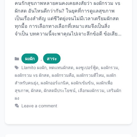
คนรักสุขภาพหลายคนคงเคยสงสัยว่า ผงผักรวม vs
ผักสด อันไหนดีกว่ากัน? ในยุคที่การดูแลสุขภาพ
เป็นเรื่องสำคัญ แต่ชีวิตยุ่งจนไม่มีเวลาเตรียมผักสด
ทุกมื้อ การเลือกทางเลือกที่เหมาะสมจึงเป็นสิ่ง
จำเป็น บทความนี้จะพาคุณไปเจาะลึกข้อดี ข้อเสีย
และความแตกต่างของทั้งสองแบบอย่างครบถ้วน ผง
ผักรวมคือ อะไร? ผงผักรวมเป็นผลิตภัณฑ์เสริม
อาหารที่ผลิตจากผักและผลไม้หลากหลายชนิดที่
Categories
ผงผัก
,
สาระ
ผ่านกระบวนการอย่างพอก (Dehydration) หรือ
Tags
Llamito ผงผัก
,
ทดแทนผักสด
,
ผงซูเปอร์ฟู้ด
,
ผงผักรวม
,
การทำแห้งแบบแช่เยือกแข็ง (Freeze-drying) จาก
ผงผักรวม vs ผักสด
,
ผงผักรวมคือ
,
ผงผักรวมดีไหม
,
ผงผัก
นั้นนำมาบดเป็นผงละเอียด เพื่อรักษาสารอาหารให้
สำหรับคนยุ่ง
,
ผงผักออร์แกนิค
,
ผงผักเข้มข้น
,
ผงผักเพื่อ
ได้มากที่สุด ผงผักรวมที่มีคุณภาพมักจะประกอบ
สุขภาพ
,
ผักสด
,
ผักสดมีประโยชน์
,
เลือกผงผักรวม
,
เสริมผัก
ด้วย: หากคุณกำลังมองหาผงผักรวมคุณภาพดี
ผง
ผลิตภัณฑ์จาก Llamito เป็นอีกหนึ่งตัวเลือกที่น่า
Leave a comment
สนใจสำหรับคนที่ต้องการเสริมสารอาหารจากผัก
อย่างสะดวกและรวดเร็ว ผักสดมีประโยชน์อย่างไร?
ผักสดเป็นแหล่งสารอาหารธรรมชาติที่ร่างกายดูด
ซึมได้ง่าย ประกอบด้วย: วิตามินและแร่ธาตุ ไฟเบอร์