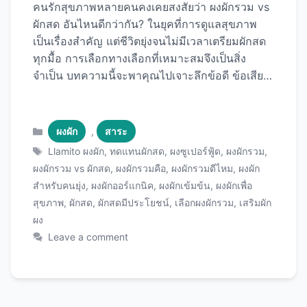
คนรักสุขภาพหลายคนคงเคยสงสัยว่า ผงผักรวม vs
ผักสด อันไหนดีกว่ากัน? ในยุคที่การดูแลสุขภาพ
เป็นเรื่องสำคัญ แต่ชีวิตยุ่งจนไม่มีเวลาเตรียมผักสด
ทุกมื้อ การเลือกทางเลือกที่เหมาะสมจึงเป็นสิ่ง
จำเป็น บทความนี้จะพาคุณไปเจาะลึกข้อดี ข้อเสีย
และความแตกต่างของทั้งสองแบบอย่างครบถ้วน ผง
ผักรวมคือ อะไร? ผงผักรวมเป็นผลิตภัณฑ์เสริม
อาหารที่ผลิตจากผักและผลไม้หลากหลายชนิดที่
Categories
ผงผัก
,
สาระ
ผ่านกระบวนการอย่างพอก (Dehydration) หรือ
Tags
Llamito ผงผัก
,
ทดแทนผักสด
,
ผงซูเปอร์ฟู้ด
,
ผงผักรวม
,
การทำแห้งแบบแช่เยือกแข็ง (Freeze-drying) จาก
ผงผักรวม vs ผักสด
,
ผงผักรวมคือ
,
ผงผักรวมดีไหม
,
ผงผัก
นั้นนำมาบดเป็นผงละเอียด เพื่อรักษาสารอาหารให้
สำหรับคนยุ่ง
,
ผงผักออร์แกนิค
,
ผงผักเข้มข้น
,
ผงผักเพื่อ
ได้มากที่สุด ผงผักรวมที่มีคุณภาพมักจะประกอบ
สุขภาพ
,
ผักสด
,
ผักสดมีประโยชน์
,
เลือกผงผักรวม
,
เสริมผัก
ด้วย: หากคุณกำลังมองหาผงผักรวมคุณภาพดี
ผง
ผลิตภัณฑ์จาก Llamito เป็นอีกหนึ่งตัวเลือกที่น่า
Leave a comment
สนใจสำหรับคนที่ต้องการเสริมสารอาหารจากผัก
อย่างสะดวกและรวดเร็ว ผักสดมีประโยชน์อย่างไร?
ผักสดเป็นแหล่งสารอาหารธรรมชาติที่ร่างกายดูด
ซึมได้ง่าย ประกอบด้วย: วิตามินและแร่ธาตุ ไฟเบอร์