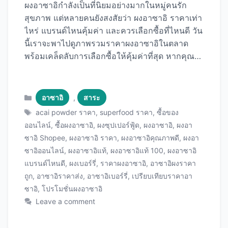
ผงอาซาอิกำลังเป็นที่นิยมอย่างมากในหมู่คนรัก
สุขภาพ แต่หลายคนยังสงสัยว่า ผงอาซาอิ ราคาเท่า
ไหร่ แบรนด์ไหนคุ้มค่า และควรเลือกซื้อที่ไหนดี วัน
นี้เราจะพาไปดูภาพรวมราคาผงอาซาอิในตลาด
พร้อมเคล็ดลับการเลือกซื้อให้คุ้มค่าที่สุด หากคุณ
กำลังมองหาผงอาซาอิคุณภาพดีในราคาที่เหมาะ
สม เราขอแนะนำ ผงอาซาอิแท้คุณภาพพรีเมียม ที่
ได้รับความนิยมสูงและมีราคาที่แข่งขันได้ ภาพรวม
Categories
อาซาอิ
,
สาระ
ราคาผงอาซาอิในตลาดไทย ในปัจจุบัน ราคาผงอา
Tags
acai powder ราคา
,
superfood ราคา
,
ซื้อของ
ซาอิในตลาดไทยมีความหลากหลายขึ้นอยู่กับ
ออนไลน์
,
ซื้อผงอาซาอิ
,
ผงซุปเปอร์ฟู้ด
,
ผงอาซาอิ
,
ผงอา
แบรนด์ คุณภาพ และปริมาณ โดยทั่วไปราคาจะอยู่
ซาอิ Shopee
,
ผงอาซาอิ ราคา
,
ผงอาซาอิคุณภาพดี
,
ผงอา
ในช่วง 150-1,200 บาทต่อ 100 กรัม ราคาตาม
ซาอิออนไลน์
,
ผงอาซาอิแท้
,
ผงอาซาอิแท้ 100
,
ผงอาซาอิ
ขนาดบรรจุภัณฑ์ ช่วงราคาตามคุณภาพ ระดับเริ่ม
แบรนด์ไหนดี
,
ผงเบอร์รี่
,
ราคาผงอาซาอิ
,
อาซาอิผงราคา
ต้น (150-400 บาท/100g): มักเป็นผงอาซาอิผสมกับ
ถูก
,
อาซาอิราคาส่ง
,
อาซาอิเบอร์รี่
,
เปรียบเทียบราคาอา
ผงผลไม้อื่น เปอร์เซ็นต์อาซาอิต่ำกว่า 70% เหมาะ
ซาอิ
,
โปรโมชั่นผงอาซาอิ
สำหรับผู้เริ่มต้นลอง ระดับกลาง (400-700
Leave a comment
บาท/100g): ผงอาซาอิบริสุทธิ์ 80-90% มี
มาตรฐานการผลิตที่ดี ขายดีที่สุดในตลาด ระดับ