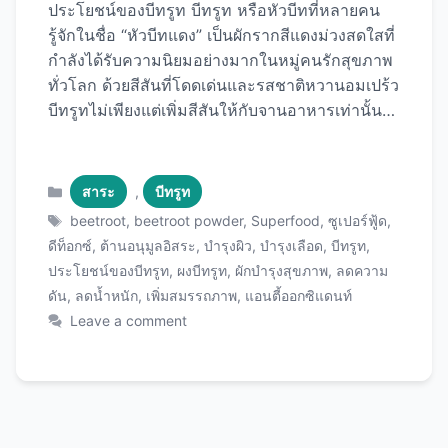
ประโยชน์ของบีทรูท บีทรูท หรือหัวบีทที่หลายคน
รู้จักในชื่อ “หัวบีทแดง” เป็นผักรากสีแดงม่วงสดใสที่
กำลังได้รับความนิยมอย่างมากในหมู่คนรักสุขภาพ
ทั่วโลก ด้วยสีสันที่โดดเด่นและรสชาติหวานอมเปร้ว
บีทรูทไม่เพียงแต่เพิ่มสีสันให้กับจานอาหารเท่านั้น
แต่ยังเต็มไปด้วยสารอาหารที่มีประโยชน์ต่อสุขภาพ
มากมาย วันนี้เราจะพาคุณไปรู้จักกับ ประโยชน์ขอ
งบีทรูท ทั้ง 12 ข้อที่จะทำให้คุณอยากเพิ่มผักชนิดนี้
Categories
สาระ
,
บีทรูท
เข้าไปในรายการอาหารประจำวันของคุณทันที
Tags
beetroot
,
beetroot powder
,
Superfood
,
ซูเปอร์ฟู้ด
,
พร้อมวิธีการบริโภคที่หลากหลายเพื่อให้คุณได้รับ
ดีท็อกซ์
,
ต้านอนุมูลอิสระ
,
บำรุงผิว
,
บำรุงเลือด
,
บีทรูท
,
ประโยชน์สูงสุด บีทรูทคืออะไร? บีทรูท (Beetroot)
ประโยชน์ของบีทรูท
,
ผงบีทรูท
,
ผักบำรุงสุขภาพ
,
ลดความ
หรือชื่อวิทยาศาสตร์ Beta vulgaris เป็นผักรากที่มี
ดัน
,
ลดน้ำหนัก
,
เพิ่มสมรรถภาพ
,
แอนตี้ออกซิแดนท์
ถิ่นกำเนิดในแถบทะเลเมดิเตอร์เรเนียน มีลักษณะ
Leave a comment
เป็นหัวกลมสีแดงม่วงเข้ม บางสายพันธุ์อาจมีสีชมพู
สีเหลือง หรือแม้กระทั่งสีขาว ในอดีต ชาวกรีกและ
ชาวโรมันโบราณใช้บีทรูททั้งเป็นอาหารและยา
รักษาโรค โดยเฉพาะสำหรับปัญหาเกี่ยวกับระบบ
ย่อยอาหารและเลือด ปัจจุบันบีทรูทได้รับการยอมรับ