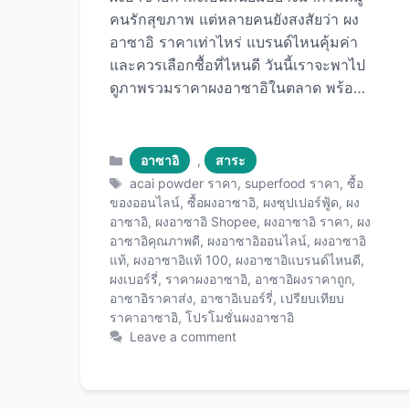
คนรักสุขภาพ แต่หลายคนยังสงสัยว่า ผง
อาซาอิ ราคาเท่าไหร่ แบรนด์ไหนคุ้มค่า
และควรเลือกซื้อที่ไหนดี วันนี้เราจะพาไป
ดูภาพรวมราคาผงอาซาอิในตลาด พร้อม
เคล็ดลับการเลือกซื้อให้คุ้มค่าที่สุด หาก
คุณกำลังมองหาผงอาซาอิคุณภาพดีใน
ราคาที่เหมาะสม เราขอแนะนำ ผงอาซาอิ
Categories
อาซาอิ
,
สาระ
แท้คุณภาพพรีเมียม ที่ได้รับความนิยมสูง
Tags
acai powder ราคา
,
superfood ราคา
,
ซื้อ
และมีราคาที่แข่งขันได้ ภาพรวมราคาผง
ของออนไลน์
,
ซื้อผงอาซาอิ
,
ผงซุปเปอร์ฟู้ด
,
ผง
อาซาอิ
,
ผงอาซาอิ Shopee
,
ผงอาซาอิ ราคา
,
ผง
อาซาอิในตลาดไทย ในปัจจุบัน ราคาผง
อาซาอิคุณภาพดี
,
ผงอาซาอิออนไลน์
,
ผงอาซาอิ
อาซาอิในตลาดไทยมีความหลากหลาย
แท้
,
ผงอาซาอิแท้ 100
,
ผงอาซาอิแบรนด์ไหนดี
,
ขึ้นอยู่กับแบรนด์ คุณภาพ และปริมาณ
ผงเบอร์รี่
,
ราคาผงอาซาอิ
,
อาซาอิผงราคาถูก
,
โดยทั่วไปราคาจะอยู่ในช่วง 150-1,200
อาซาอิราคาส่ง
,
อาซาอิเบอร์รี่
,
เปรียบเทียบ
บาทต่อ 100 กรัม ราคาตามขนาดบรรจุ
ราคาอาซาอิ
,
โปรโมชั่นผงอาซาอิ
Leave a comment
ภัณฑ์ ช่วงราคาตามคุณภาพ ระดับเริ่มต้น
(150-400 บาท/100g): มักเป็นผงอาซาอิ
ผสมกับผงผลไม้อื่น เปอร์เซ็นต์อาซาอิต่ำ
กว่า 70% เหมาะสำหรับผู้เริ่มต้นลอง